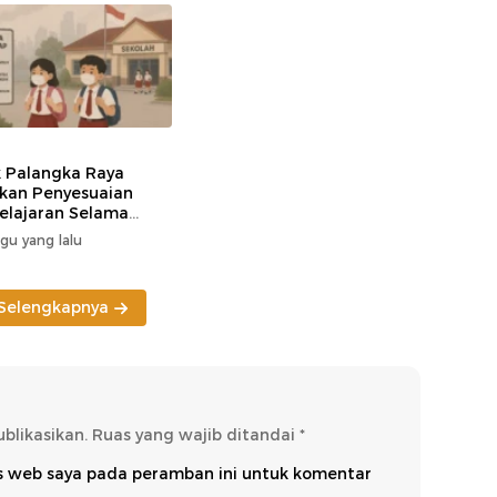
k Palangka Raya
kan Penyesuaian
lajaran Selama
si Karhutla
gu yang lalu
Selengkapnya
blikasikan.
Ruas yang wajib ditandai
*
us web saya pada peramban ini untuk komentar