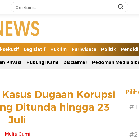
ksekutif
Legislatif
Hukrim
Pariwisata
Politik
Pendid
an Privasi
Hubungi Kami
Disclaimer
Pedoman Media Sib
 Kasus Dugaan Korupsi
Pili
eng Ditunda hingga 23
#1
Juli
#2
Mulia Gumi