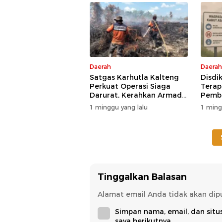
Daerah
Daerah
Satgas Karhutla Kalteng
Disdi
Perkuat Operasi Siaga
Terap
Darurat, Kerahkan Armada
Pembe
Udara dan Darat
Poten
1 minggu yang lalu
1 ming
Tinggalkan Balasan
Alamat email Anda tidak akan dipu
Simpan nama, email, dan sit
saya berikutnya.