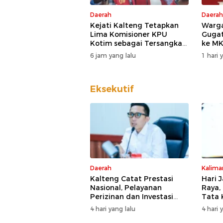
Daerah
Daerah
Kejati Kalteng Tetapkan
Warga
Lima Komisioner KPU
Guga
Kotim sebagai Tersangka
ke MK
Korupsi
DPD D
6 jam yang lalu
1 hari 
Eksekutif
Daerah
Kalima
Kalteng Catat Prestasi
Hari 
Nasional, Pelayanan
Raya,
Perizinan dan Investasi
Tata 
Raih Predikat Sangat Baik
Kesia
4 hari yang lalu
4 hari 