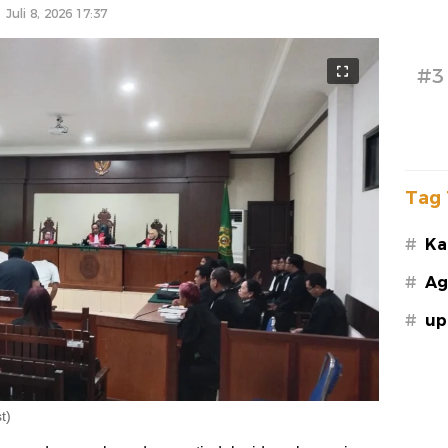
Juli 8, 2026 17:37
#3
Tag 
#
Ka
#
Ag
#
up
t)