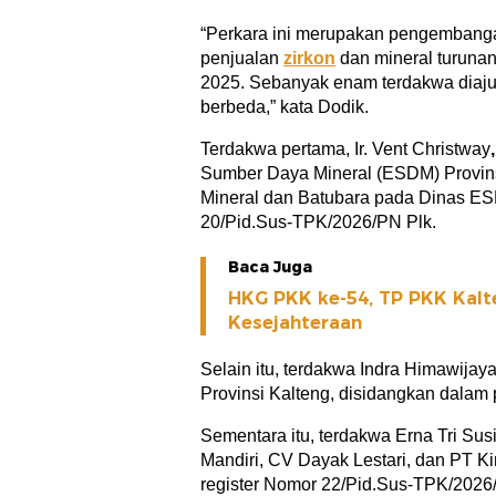
“Perkara ini merupakan pengembangan
penjualan
zirkon
dan mineral turuna
2025. Sebanyak enam terdakwa diaju
berbeda,” kata Dodik.
Terdakwa pertama, Ir. Vent Christway
,
Sumber Daya Mineral (ESDM) Provin
Mineral dan Batubara pada Dinas ES
20/Pid.Sus-TPK/2026/PN Plk.
Baca Juga
HKG PKK ke-54, TP PKK Kalt
Kesejahteraan
Selain itu, terdakwa Indra Himawijay
Provinsi Kalteng, disidangkan dalam
Sementara itu, terdakwa Erna Tri Sus
Mandiri, CV Dayak Lestari, dan PT K
register Nomor 22/Pid.Sus-TPK/2026