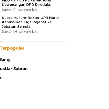
MD3 dan UU P3 ke MK, Nilai
Kewenangan DPD Direduksi
Daerah |
1 hari yang lalu
Kuasa Hukum: Rektor UPR Harus
Kembalikan Tiga Pejabat ke
Jabatan Semula
Daerah |
6 hari yang lalu
Terpopuler
lteng
ustiar Sabran
r