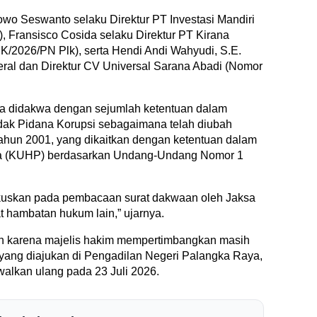
wo Seswanto selaku Direktur PT Investasi Mandiri
 Fransisco Cosida selaku Direktur PT Kirana
/2026/PN Plk), serta Hendi Andi Wahyudi, S.E.
eral dan Direktur CV Universal Sarana Abadi (Nomor
kwa didakwa dengan sejumlah ketentuan dalam
k Pidana Korupsi sebagaimana telah diubah
un 2001, yang dikaitkan dengan ketentuan dalam
a (KUHP) berdasarkan Undang-Undang Nomor 1
okuskan pada pembacaan surat dakwaan oleh Jaksa
t hambatan hukum lain,” ujarnya.
an karena majelis hakim mempertimbangkan masih
yang diajukan di Pengadilan Negeri Palangka Raya,
lkan ulang pada 23 Juli 2026.