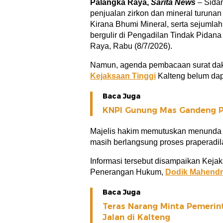
Palangka Raya,
Sarita News
– Sidan
penjualan zirkon dan mineral turunan
Kirana Bhumi Mineral, serta sejumlah 
bergulir di Pengadilan Tindak Pidana
Raya, Rabu (8/7/2026).
Namun, agenda pembacaan surat dak
Kejaksaan Tinggi
Kalteng belum dap
Baca Juga
KNPI Gunung Mas Gandeng P
Majelis hakim memutuskan menunda p
masih berlangsung proses praperadil
Informasi tersebut disampaikan Kejak
Penerangan Hukum,
Dodik Mahend
Baca Juga
Teras Narang Minta Pemerint
Jalan di Kalteng