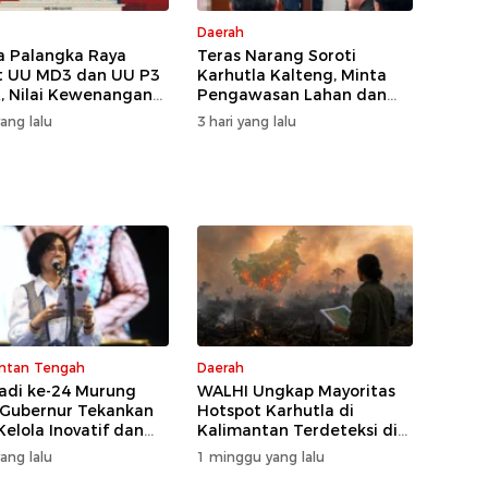
Daerah
 Palangka Raya
Teras Narang Soroti
t UU MD3 dan UU P3
Karhutla Kalteng, Minta
, Nilai Kewenangan
Pengawasan Lahan dan
ireduksi
Konsesi Diperketat
yang lalu
3 hari yang lalu
ntan Tengah
Daerah
Jadi ke-24 Murung
WALHI Ungkap Mayoritas
 Gubernur Tekankan
Hotspot Karhutla di
Kelola Inovatif dan
Kalimantan Terdeteksi di
psiagaan Karhutla
Area Konsesi
yang lalu
1 minggu yang lalu