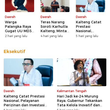
Daerah
Daerah
Daerah
Warga
Teras Narang
Kalteng Catat
Palangka Raya
Soroti Karhutla
Prestasi
Gugat UU MD3
Kalteng, Minta
Nasional,
dan UU P3 ke
Pengawasan
Pelayanan
2 hari yang lalu
4 hari yang lalu
5 hari yang lalu
MK, Nilai
Lahan dan
Perizinan dan
Kewenangan
Konsesi
Investasi Raih
DPD Direduksi
Diperketat
Predikat
Eksekutif
Sangat Baik
Daerah
Kalimantan Tengah
Kalteng Catat Prestasi
Hari Jadi ke-24 Murung
Nasional, Pelayanan
Raya, Gubernur Tekankan
Perizinan dan Investasi
Tata Kelola Inovatif dan
Raih Predikat Sangat Baik
Kesiapsiagaan Karhutla