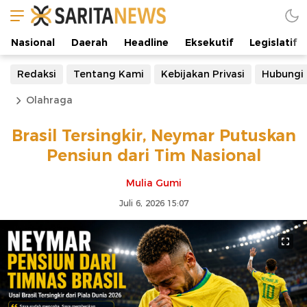
Nasional
Daerah
Headline
Eksekutif
Legislatif
Redaksi
Tentang Kami
Kebijakan Privasi
Hubungi
Olahraga
Brasil Tersingkir, Neymar Putuskan
Pensiun dari Tim Nasional
Mulia Gumi
Juli 6, 2026 15:07