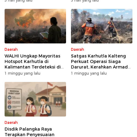
5 hari yang lalu
5 hari yang lalu
Daerah
Daerah
WALHI Ungkap Mayoritas
Satgas Karhutla Kalteng
Hotspot Karhutla di
Perkuat Operasi Siaga
Kalimantan Terdeteksi di
Darurat, Kerahkan Armada
Area Konsesi
Udara dan Darat
1 minggu yang lalu
1 minggu yang lalu
Daerah
Disdik Palangka Raya
Terapkan Penyesuaian