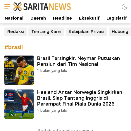
Manifestasi Arus Kebenaran
Nasional
Daerah
Headline
Eksekutif
Legislatif
Redaksi
Tentang Kami
Kebijakan Privasi
Hubungi
#brasil
Brasil Tersingkir, Neymar Putuskan
Pensiun dari Tim Nasional
1 bulan yang lalu
Haaland Antar Norwegia Singkirkan
Brasil, Siap Tantang Inggris di
Perempat Final Piala Dunia 2026
1 bulan yang lalu
Sudah ditampilkan semua