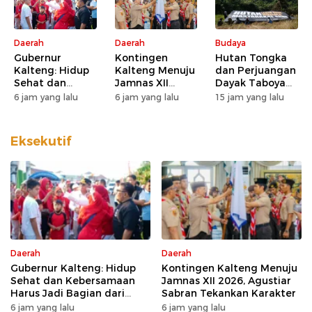
Daerah
Daerah
Budaya
Gubernur
Kontingen
Hutan Tongka
Kalteng: Hidup
Kalteng Menuju
dan Perjuangan
Sehat dan
Jamnas XII
Dayak Taboyan
Kebersamaan
2026, Agustiar
Menjaga
6 jam yang lalu
6 jam yang lalu
15 jam yang lalu
Harus Jadi
Sabran
Warisan Leluhur
Bagian dari
Tekankan
Keseharian
Karakter
Eksekutif
Warga
Daerah
Daerah
Gubernur Kalteng: Hidup
Kontingen Kalteng Menuju
Sehat dan Kebersamaan
Jamnas XII 2026, Agustiar
Harus Jadi Bagian dari
Sabran Tekankan Karakter
Keseharian Warga
6 jam yang lalu
6 jam yang lalu