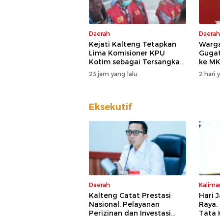
Daerah
Daerah
Kejati Kalteng Tetapkan
Warga
Lima Komisioner KPU
Guga
Kotim sebagai Tersangka
ke MK
Korupsi
DPD D
23 jam yang lalu
2 hari 
Eksekutif
Daerah
Kalima
Kalteng Catat Prestasi
Hari 
Nasional, Pelayanan
Raya,
Perizinan dan Investasi
Tata 