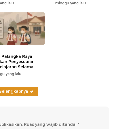
psiagaan Karhutla
Area Konsesi
yang lalu
1 minggu yang lalu
k Palangka Raya
kan Penyesuaian
lajaran Selama
si Karhutla
gu yang lalu
Selengkapnya
blikasikan.
Ruas yang wajib ditandai
*