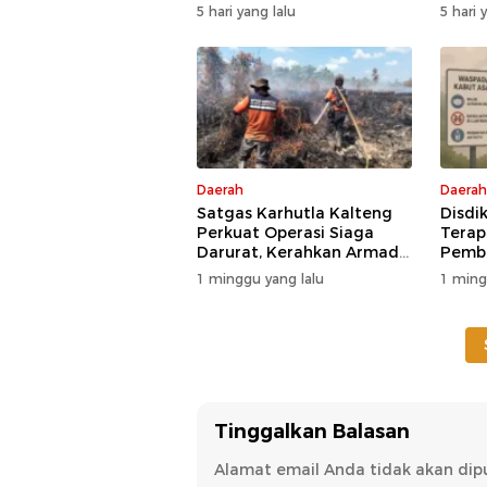
Raih Predikat Sangat Baik
Kesia
5 hari yang lalu
5 hari 
Daerah
Daerah
Satgas Karhutla Kalteng
Disdi
Perkuat Operasi Siaga
Terap
Darurat, Kerahkan Armada
Pembe
Udara dan Darat
Poten
1 minggu yang lalu
1 ming
Tinggalkan Balasan
Alamat email Anda tidak akan dipu