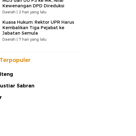
MD3 dan UU P3 ke MK, Nilai
Kewenangan DPD Direduksi
Daerah |
2 hari yang lalu
Kuasa Hukum: Rektor UPR Harus
Kembalikan Tiga Pejabat ke
Jabatan Semula
Daerah |
7 hari yang lalu
Terpopuler
lteng
ustiar Sabran
r