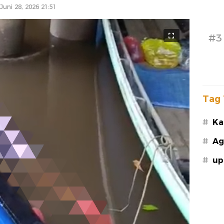
Juni 28, 2026 21:51
#3
Tag 
#
Ka
#
Ag
#
up