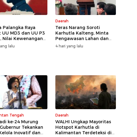
Daerah
 Palangka Raya
Teras Narang Soroti
t UU MD3 dan UU P3
Karhutla Kalteng, Minta
, Nilai Kewenangan
Pengawasan Lahan dan
ireduksi
Konsesi Diperketat
yang lalu
4 hari yang lalu
ntan Tengah
Daerah
Jadi ke-24 Murung
WALHI Ungkap Mayoritas
 Gubernur Tekankan
Hotspot Karhutla di
Kelola Inovatif dan
Kalimantan Terdeteksi di