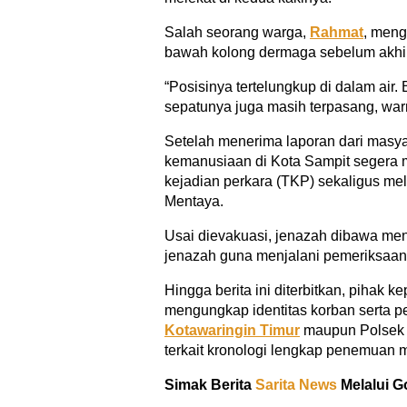
Salah seorang warga,
Rahmat
, meng
bawah kolong dermaga sebelum akhir
“Posisinya tertelungkup di dalam air.
sepatunya juga masih terpasang, warna
Setelah menerima laporan dari masya
kemanusiaan di Kota Sampit segera 
kejadian perkara (TKP) sekaligus me
Mentaya.
Usai dievakuasi, jenazah dibawa me
jenazah guna menjalani pemeriksaan
Hingga berita ini diterbitkan, pihak 
mengungkap identitas korban serta p
Kotawaringin Timur
maupun Polsek 
terkait kronologi lengkap penemuan m
Simak Berita
Sarita News
Melalui G