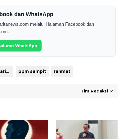
cebook dan WhatsApp
Saritanews.com melalui Halaman Facebook dan
com.
 Saluran WhatsApp
polres kotawaringin timur
ppm sampit
rahmat
Tim Redaksi