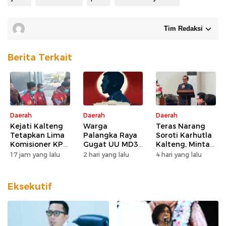
Tim Redaksi
Berita Terkait
Daerah
Daerah
Daerah
Kejati Kalteng
Warga
Teras Narang
Tetapkan Lima
Palangka Raya
Soroti Karhutla
Komisioner KPU
Gugat UU MD3
Kalteng, Minta
Kotim sebagai
dan UU P3 ke
Pengawasan
17 jam yang lalu
2 hari yang lalu
4 hari yang lalu
Tersangka
MK, Nilai
Lahan dan
Korupsi
Kewenangan
Konsesi
DPD Direduksi
Diperketat
Eksekutif