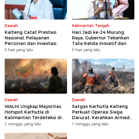
Daerah
Kalimantan Tengah
Kalteng Catat Prestasi
Hari Jadi ke-24 Murung
Nasional, Pelayanan
Raya, Gubernur Tekankan
Perizinan dan Investasi
Tata Kelola Inovatif dan
Raih Predikat Sangat Baik
Kesiapsiagaan Karhutla
5 hari yang lalu
5 hari yang lalu
Daerah
Daerah
WALHI Ungkap Mayoritas
Satgas Karhutla Kalteng
Hotspot Karhutla di
Perkuat Operasi Siaga
Kalimantan Terdeteksi di
Darurat, Kerahkan Armada
Area Konsesi
Udara dan Darat
1 minggu yang lalu
1 minggu yang lalu