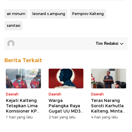
air minum
leonard s.ampung
Pemprov Kalteng
sanitasi
Tim Redaksi
Berita Terkait
Daerah
Daerah
Daerah
Kejati Kalteng
Warga
Teras Narang
Tetapkan Lima
Palangka Raya
Soroti Karhutla
Komisioner KPU
Gugat UU MD3
Kalteng, Minta
Kotim sebagai
dan UU P3 ke
Pengawasan
1 hari yang lalu
2 hari yang lalu
4 hari yang lalu
Tersangka
MK, Nilai
Lahan dan
Korupsi
Kewenangan
Konsesi