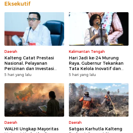
DPD Direduksi
Diperketat
Eksekutif
Daerah
Kalimantan Tengah
Kalteng Catat Prestasi
Hari Jadi ke-24 Murung
Nasional, Pelayanan
Raya, Gubernur Tekankan
Perizinan dan Investasi
Tata Kelola Inovatif dan
Raih Predikat Sangat Baik
Kesiapsiagaan Karhutla
5 hari yang lalu
5 hari yang lalu
Daerah
Daerah
WALHI Ungkap Mayoritas
Satgas Karhutla Kalteng