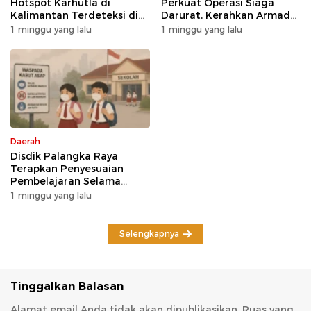
Hotspot Karhutla di
Perkuat Operasi Siaga
Kalimantan Terdeteksi di
Darurat, Kerahkan Armada
Area Konsesi
Udara dan Darat
1 minggu yang lalu
1 minggu yang lalu
Daerah
Disdik Palangka Raya
Terapkan Penyesuaian
Pembelajaran Selama
Potensi Karhutla
1 minggu yang lalu
Selengkapnya
Tinggalkan Balasan
Alamat email Anda tidak akan dipublikasikan.
Ruas yang