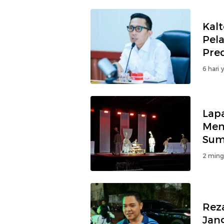
Kalt
Pela
Pred
6 hari 
Lap
Men
Sum
2 ming
Rez
Jan