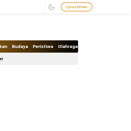
cyrustimes
ikan
Budaya
Peristiwa
Olahraga
Ekobis
er