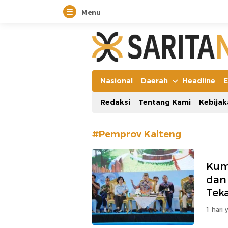
Menu
Manifestasi Arus Kebenaran
Nasional
Daerah
Headline
E
Redaksi
Tentang Kami
Kebijak
#Pemprov Kalteng
Kum
dan
Tek
1 hari 