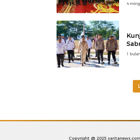
4 ming
Kunj
Sab
1 bulan
Copyright @ 2025 saritanews.co