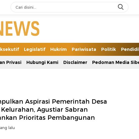
ksekutif
Legislatif
Hukrim
Pariwisata
Politik
Pendid
an Privasi
Hubungi Kami
Disclaimer
Pedoman Media Sib
pulkan Aspirasi Pemerintah Desa
 Kelurahan, Agustiar Sabran
ankan Prioritas Pembangunan
yang lalu