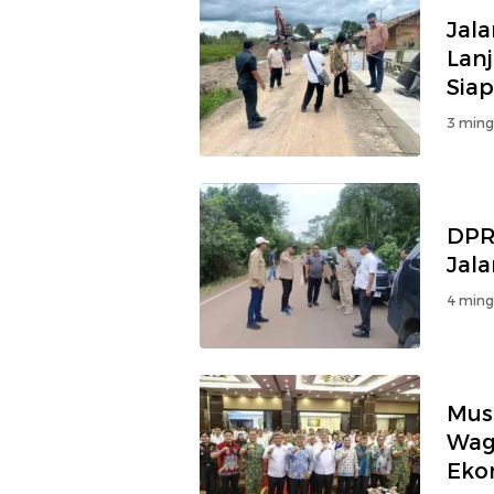
Jal
Lan
Siap
3 ming
DPR
Jal
4 ming
Mus
Wag
Ekon