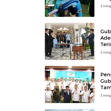
3 ming
Gube
Aden
Teri
3 ming
Pen
Gub
Tam
3 ming