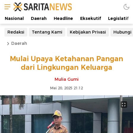
Nasional
Daerah
Headline
Eksekutif
Legislatif
Redaksi
Tentang Kami
Kebijakan Privasi
Hubungi
Daerah
Mulai Upaya Ketahanan Pangan
dari Lingkungan Keluarga
Mulia Gumi
Mei 20, 2025 21:12