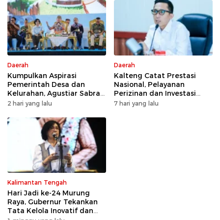
Daerah
Daerah
Kumpulkan Aspirasi
Kalteng Catat Prestasi
Pemerintah Desa dan
Nasional, Pelayanan
Kelurahan, Agustiar Sabran
Perizinan dan Investasi
Tekankan Prioritas
Raih Predikat Sangat Baik
2 hari yang lalu
7 hari yang lalu
Pembangunan
Kalimantan Tengah
Hari Jadi ke-24 Murung
Raya, Gubernur Tekankan
Tata Kelola Inovatif dan
Kesiapsiagaan Karhutla