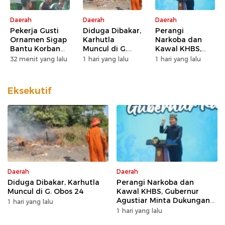
Daerah
Daerah
Daerah
Pekerja Gusti
Diduga Dibakar,
Perangi
Ornamen Sigap
Karhutla
Narkoba dan
Bantu Korban
Muncul di G.
Kawal KHBS,
Kecelakaan
Obos 24
Gubernur
32 menit yang lalu
1 hari yang lalu
1 hari yang lalu
Agustiar Minta
Dukungan Desa
dan Kelurahan
Eksekutif
Daerah
Daerah
Diduga Dibakar, Karhutla
Perangi Narkoba dan
Muncul di G. Obos 24
Kawal KHBS, Gubernur
Agustiar Minta Dukungan
1 hari yang lalu
Desa dan Kelurahan
1 hari yang lalu