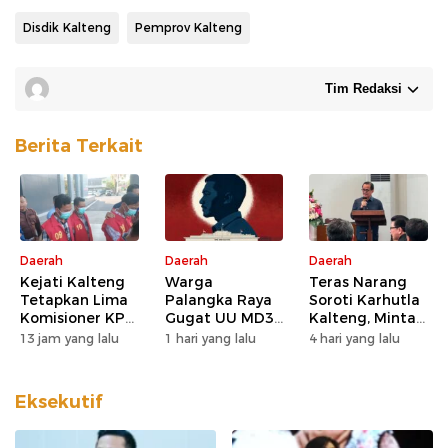
Disdik Kalteng
Pemprov Kalteng
Tim Redaksi
Berita Terkait
Daerah
Daerah
Daerah
Kejati Kalteng
Warga
Teras Narang
Tetapkan Lima
Palangka Raya
Soroti Karhutla
Komisioner KPU
Gugat UU MD3
Kalteng, Minta
Kotim sebagai
dan UU P3 ke
Pengawasan
13 jam yang lalu
1 hari yang lalu
4 hari yang lalu
Tersangka
MK, Nilai
Lahan dan
Korupsi
Kewenangan
Konsesi
DPD Direduksi
Diperketat
Eksekutif