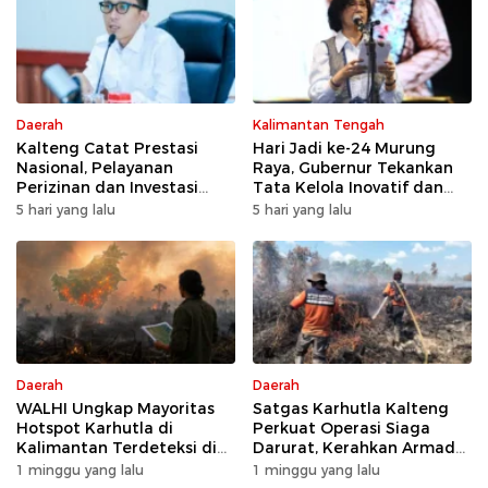
Daerah
Kalimantan Tengah
Kalteng Catat Prestasi
Hari Jadi ke-24 Murung
Nasional, Pelayanan
Raya, Gubernur Tekankan
Perizinan dan Investasi
Tata Kelola Inovatif dan
Raih Predikat Sangat Baik
Kesiapsiagaan Karhutla
5 hari yang lalu
5 hari yang lalu
Daerah
Daerah
WALHI Ungkap Mayoritas
Satgas Karhutla Kalteng
Hotspot Karhutla di
Perkuat Operasi Siaga
Kalimantan Terdeteksi di
Darurat, Kerahkan Armada
Area Konsesi
Udara dan Darat
1 minggu yang lalu
1 minggu yang lalu