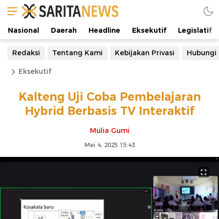
Nasional
Daerah
Headline
Eksekutif
Legislatif
Redaksi
Tentang Kami
Kebijakan Privasi
Hubungi
Eksekutif
Kalteng Uji Coba Pembelajaran
Hybrid Berbasis TV Interaktif
Mulia Gumi
Mei 4, 2025 15:43