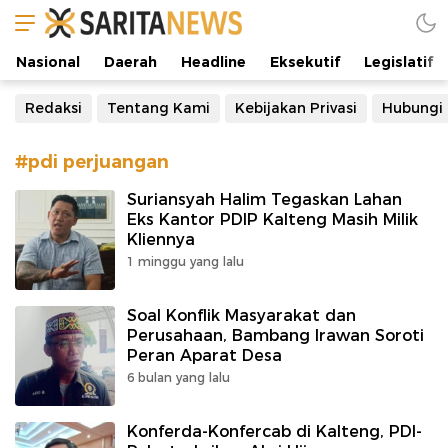
Manifestasi Arus Kebenaran
Nasional
Daerah
Headline
Eksekutif
Legislatif
Redaksi
Tentang Kami
Kebijakan Privasi
Hubungi
#pdi perjuangan
Suriansyah Halim Tegaskan Lahan
Eks Kantor PDIP Kalteng Masih Milik
Kliennya
1 minggu yang lalu
Soal Konflik Masyarakat dan
Perusahaan, Bambang Irawan Soroti
Peran Aparat Desa
6 bulan yang lalu
Konferda-Konfercab di Kalteng, PDI-