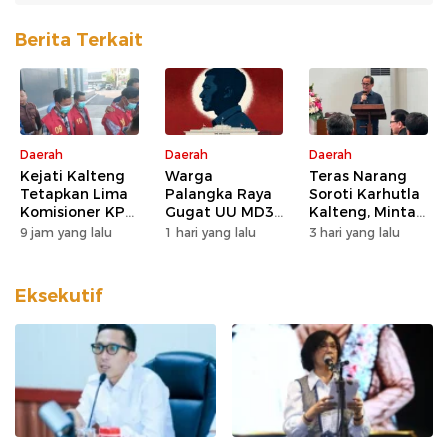
Berita Terkait
Daerah
Daerah
Daerah
Kejati Kalteng
Warga
Teras Narang
Tetapkan Lima
Palangka Raya
Soroti Karhutla
Komisioner KPU
Gugat UU MD3
Kalteng, Minta
Kotim sebagai
dan UU P3 ke
Pengawasan
9 jam yang lalu
1 hari yang lalu
3 hari yang lalu
Tersangka
MK, Nilai
Lahan dan
Korupsi
Kewenangan
Konsesi
DPD Direduksi
Diperketat
Eksekutif