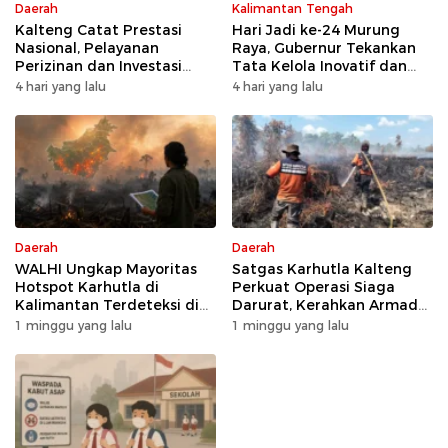
Daerah
Kalimantan Tengah
Kalteng Catat Prestasi
Hari Jadi ke-24 Murung
Nasional, Pelayanan
Raya, Gubernur Tekankan
Perizinan dan Investasi
Tata Kelola Inovatif dan
Raih Predikat Sangat Baik
Kesiapsiagaan Karhutla
4 hari yang lalu
4 hari yang lalu
Daerah
Daerah
WALHI Ungkap Mayoritas
Satgas Karhutla Kalteng
Hotspot Karhutla di
Perkuat Operasi Siaga
Kalimantan Terdeteksi di
Darurat, Kerahkan Armada
Area Konsesi
Udara dan Darat
1 minggu yang lalu
1 minggu yang lalu