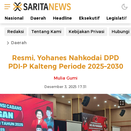
Nasional
Daerah
Headline
Eksekutif
Legislatif
Redaksi
Tentang Kami
Kebijakan Privasi
Hubungi
Daerah
Resmi, Yohanes Nahkodai DPD
PDI-P Kalteng Periode 2025–2030
Mulia Gumi
Desember 3, 2025 17:31