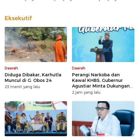
Agustiar Minta
Kerakyatan
Dukungan Desa
Kalteng
dan Kelurahan
Eksekutif
Daerah
Daerah
Diduga Dibakar, Karhutla
Perangi Narkoba dan
Muncul di G. Obos 24
Kawal KHBS, Gubernur
Agustiar Minta Dukungan
23 menit yang lalu
Desa dan Kelurahan
2 jam yang lalu