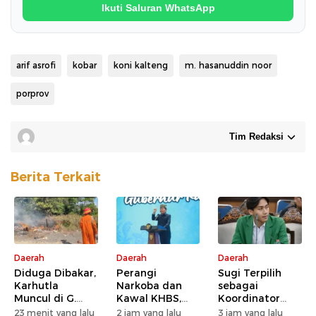
Ikuti Saluran WhatsApp
arif asrofi
kobar
koni kalteng
m. hasanuddin noor
porprov
Tim Redaksi
Berita Terkait
Daerah
Daerah
Daerah
Diduga Dibakar,
Perangi
Sugi Terpilih
Karhutla
Narkoba dan
sebagai
Muncul di G.
Kawal KHBS,
Koordinator
Obos 24
Gubernur
Wilayah BEM SI
23 menit yang lalu
2 jam yang lalu
3 jam yang lalu