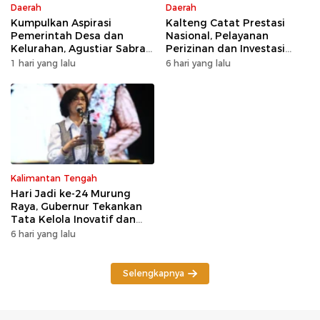
Daerah
Daerah
Kumpulkan Aspirasi
Kalteng Catat Prestasi
Pemerintah Desa dan
Nasional, Pelayanan
Kelurahan, Agustiar Sabran
Perizinan dan Investasi
Tekankan Prioritas
Raih Predikat Sangat Baik
1 hari yang lalu
6 hari yang lalu
Pembangunan
Kalimantan Tengah
Hari Jadi ke-24 Murung
Raya, Gubernur Tekankan
Tata Kelola Inovatif dan
Kesiapsiagaan Karhutla
6 hari yang lalu
Selengkapnya