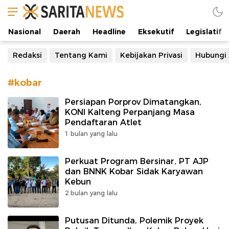
Manifestasi Arus Kebenaran
Nasional
Daerah
Headline
Eksekutif
Legislatif
Redaksi
Tentang Kami
Kebijakan Privasi
Hubungi
#kobar
Persiapan Porprov Dimatangkan,
KONI Kalteng Perpanjang Masa
Pendaftaran Atlet
1 bulan yang lalu
Perkuat Program Bersinar, PT AJP
dan BNNK Kobar Sidak Karyawan
Kebun
2 bulan yang lalu
Putusan Ditunda, Polemik Proyek