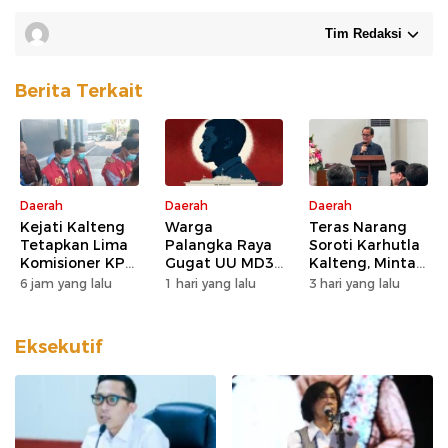
Tim Redaksi
Berita Terkait
Daerah
Daerah
Daerah
Kejati Kalteng
Warga
Teras Narang
Tetapkan Lima
Palangka Raya
Soroti Karhutla
Komisioner KPU
Gugat UU MD3
Kalteng, Minta
Kotim sebagai
dan UU P3 ke
Pengawasan
6 jam yang lalu
1 hari yang lalu
3 hari yang lalu
Tersangka
MK, Nilai
Lahan dan
Korupsi
Kewenangan
Konsesi
DPD Direduksi
Diperketat
Eksekutif