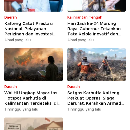
Daerah
Kalimantan Tengah
Kalteng Catat Prestasi
Hari Jadi ke-24 Murung
Nasional, Pelayanan
Raya, Gubernur Tekankan
Perizinan dan Investasi
Tata Kelola Inovatif dan
Raih Predikat Sangat Baik
Kesiapsiagaan Karhutla
4 hari yang lalu
4 hari yang lalu
Daerah
Daerah
WALHI Ungkap Mayoritas
Satgas Karhutla Kalteng
Hotspot Karhutla di
Perkuat Operasi Siaga
Kalimantan Terdeteksi di
Darurat, Kerahkan Armada
Area Konsesi
Udara dan Darat
1 minggu yang lalu
1 minggu yang lalu