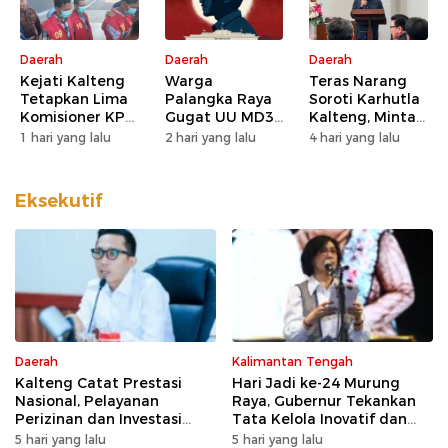
Daerah
Daerah
Daerah
Kejati Kalteng
Warga
Teras Narang
Tetapkan Lima
Palangka Raya
Soroti Karhutla
Komisioner KPU
Gugat UU MD3
Kalteng, Minta
Kotim sebagai
dan UU P3 ke
Pengawasan
1 hari yang lalu
2 hari yang lalu
4 hari yang lalu
Tersangka
MK, Nilai
Lahan dan
Korupsi
Kewenangan
Konsesi
DPD Direduksi
Diperketat
Eksekutif
Daerah
Kalimantan Tengah
Kalteng Catat Prestasi
Hari Jadi ke-24 Murung
Nasional, Pelayanan
Raya, Gubernur Tekankan
Perizinan dan Investasi
Tata Kelola Inovatif dan
Raih Predikat Sangat Baik
Kesiapsiagaan Karhutla
5 hari yang lalu
5 hari yang lalu