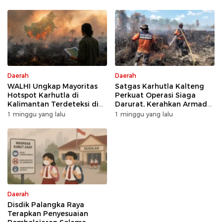
Daerah
Daerah
WALHI Ungkap Mayoritas
Satgas Karhutla Kalteng
Hotspot Karhutla di
Perkuat Operasi Siaga
Kalimantan Terdeteksi di
Darurat, Kerahkan Armada
Area Konsesi
Udara dan Darat
1 minggu yang lalu
1 minggu yang lalu
Daerah
Disdik Palangka Raya
Terapkan Penyesuaian