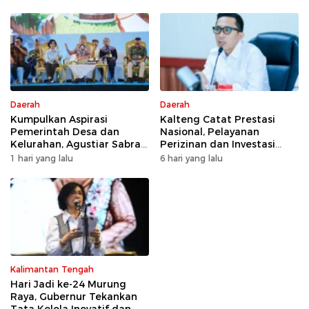
Daerah
Daerah
Kumpulkan Aspirasi
Kalteng Catat Prestasi
Pemerintah Desa dan
Nasional, Pelayanan
Kelurahan, Agustiar Sabran
Perizinan dan Investasi
Tekankan Prioritas
Raih Predikat Sangat Baik
1 hari yang lalu
6 hari yang lalu
Pembangunan
Kalimantan Tengah
Hari Jadi ke-24 Murung
Raya, Gubernur Tekankan
Tata Kelola Inovatif dan