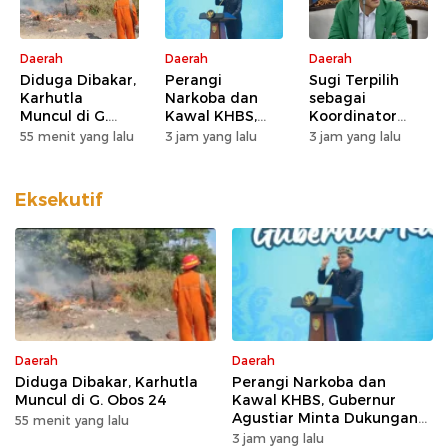
Daerah
Daerah
Daerah
Diduga Dibakar,
Perangi
Sugi Terpilih
Karhutla
Narkoba dan
sebagai
Muncul di G.
Kawal KHBS,
Koordinator
Obos 24
Gubernur
Wilayah BEM SI
55 menit yang lalu
3 jam yang lalu
3 jam yang lalu
Agustiar Minta
Kerakyatan
Dukungan Desa
Kalteng
dan Kelurahan
Eksekutif
Daerah
Daerah
Diduga Dibakar, Karhutla
Perangi Narkoba dan
Muncul di G. Obos 24
Kawal KHBS, Gubernur
Agustiar Minta Dukungan
55 menit yang lalu
Desa dan Kelurahan
3 jam yang lalu