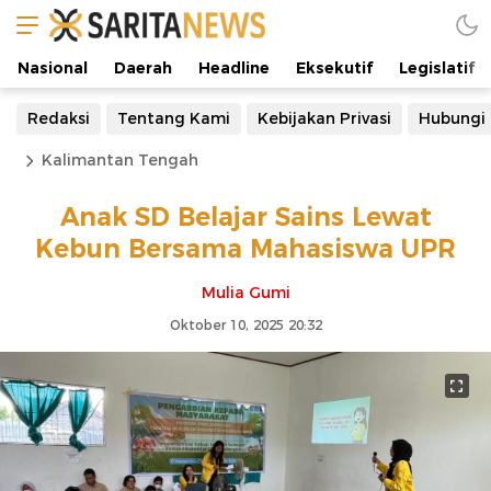
Nasional
Daerah
Headline
Eksekutif
Legislatif
Redaksi
Tentang Kami
Kebijakan Privasi
Hubungi
Kalimantan Tengah
Anak SD Belajar Sains Lewat
Kebun Bersama Mahasiswa UPR
Mulia Gumi
Oktober 10, 2025 20:32