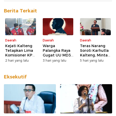
Berita Terkait
Daerah
Daerah
Daerah
Kejati Kalteng
Warga
Teras Narang
Tetapkan Lima
Palangka Raya
Soroti Karhutla
Komisioner KPU
Gugat UU MD3
Kalteng, Minta
Kotim sebagai
dan UU P3 ke
Pengawasan
2 hari yang lalu
3 hari yang lalu
5 hari yang lalu
Tersangka
MK, Nilai
Lahan dan
Korupsi
Kewenangan
Konsesi
DPD Direduksi
Diperketat
Eksekutif