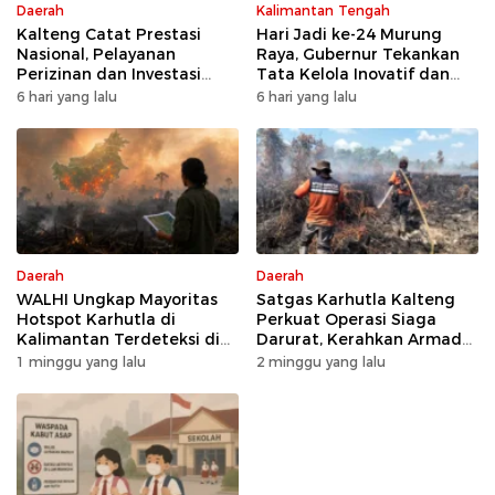
Daerah
Kalimantan Tengah
Kalteng Catat Prestasi
Hari Jadi ke-24 Murung
Nasional, Pelayanan
Raya, Gubernur Tekankan
Perizinan dan Investasi
Tata Kelola Inovatif dan
Raih Predikat Sangat Baik
Kesiapsiagaan Karhutla
6 hari yang lalu
6 hari yang lalu
Daerah
Daerah
WALHI Ungkap Mayoritas
Satgas Karhutla Kalteng
Hotspot Karhutla di
Perkuat Operasi Siaga
Kalimantan Terdeteksi di
Darurat, Kerahkan Armada
Area Konsesi
Udara dan Darat
1 minggu yang lalu
2 minggu yang lalu