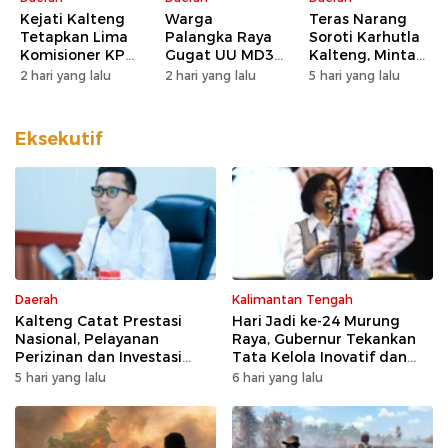
Kejati Kalteng
Warga
Teras Narang
Tetapkan Lima
Palangka Raya
Soroti Karhutla
Komisioner KPU
Gugat UU MD3
Kalteng, Minta
Kotim sebagai
dan UU P3 ke
Pengawasan
2 hari yang lalu
2 hari yang lalu
5 hari yang lalu
Tersangka
MK, Nilai
Lahan dan
Korupsi
Kewenangan
Konsesi
DPD Direduksi
Diperketat
Eksekutif
Daerah
Kalimantan Tengah
Kalteng Catat Prestasi
Hari Jadi ke-24 Murung
Nasional, Pelayanan
Raya, Gubernur Tekankan
Perizinan dan Investasi
Tata Kelola Inovatif dan
Raih Predikat Sangat Baik
Kesiapsiagaan Karhutla
5 hari yang lalu
6 hari yang lalu