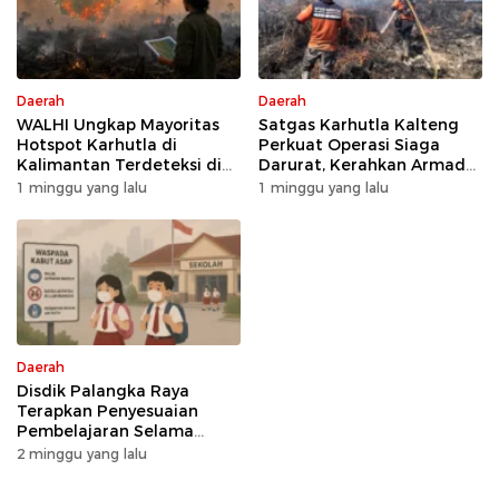
Daerah
Daerah
WALHI Ungkap Mayoritas
Satgas Karhutla Kalteng
Hotspot Karhutla di
Perkuat Operasi Siaga
Kalimantan Terdeteksi di
Darurat, Kerahkan Armada
Area Konsesi
Udara dan Darat
1 minggu yang lalu
1 minggu yang lalu
Daerah
Disdik Palangka Raya
Terapkan Penyesuaian
Pembelajaran Selama
Potensi Karhutla
2 minggu yang lalu