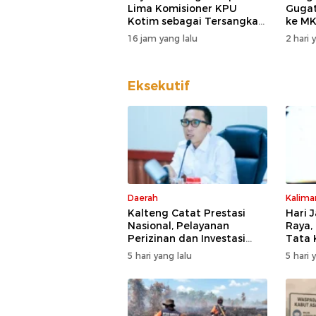
Lima Komisioner KPU
Guga
Kotim sebagai Tersangka
ke MK
Korupsi
DPD D
16 jam yang lalu
2 hari 
Eksekutif
Daerah
Kalima
Kalteng Catat Prestasi
Hari 
Nasional, Pelayanan
Raya,
Perizinan dan Investasi
Tata 
Raih Predikat Sangat Baik
Kesia
5 hari yang lalu
5 hari 