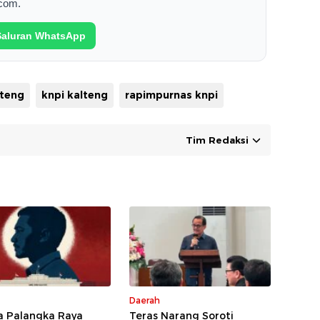
com.
 Saluran WhatsApp
lteng
knpi kalteng
rapimpurnas knpi
Tim Redaksi
Daerah
 Palangka Raya
Teras Narang Soroti