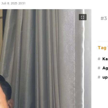
Juli 8, 2025 20:51
#3
Tag 
#
Ka
#
Ag
#
up