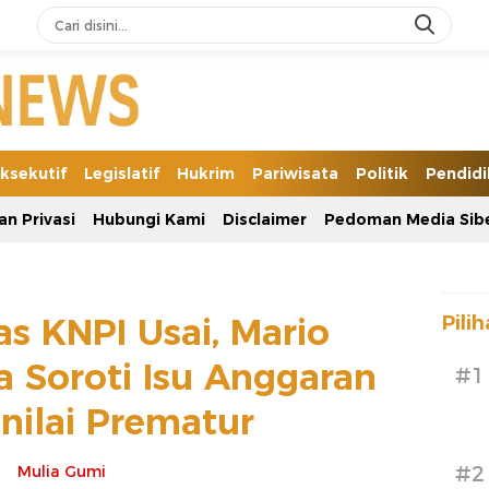
ksekutif
Legislatif
Hukrim
Pariwisata
Politik
Pendid
an Privasi
Hubungi Kami
Disclaimer
Pedoman Media Sib
s KNPI Usai, Mario
Pili
 Soroti Isu Anggaran
#1
nilai Prematur
#2
Mulia Gumi