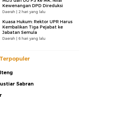
MD3 dan UU P3 ke MK, Nilai
Kewenangan DPD Direduksi
Daerah |
2 hari yang lalu
Kuasa Hukum: Rektor UPR Harus
Kembalikan Tiga Pejabat ke
Jabatan Semula
Daerah |
6 hari yang lalu
Terpopuler
lteng
ustiar Sabran
r