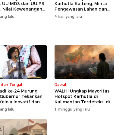
t UU MD3 dan UU P3
Karhutla Kalteng, Minta
, Nilai Kewenangan
Pengawasan Lahan dan
ireduksi
Konsesi Diperketat
yang lalu
4 hari yang lalu
ntan Tengah
Daerah
Jadi ke-24 Murung
WALHI Ungkap Mayoritas
 Gubernur Tekankan
Hotspot Karhutla di
Kelola Inovatif dan
Kalimantan Terdeteksi di
psiagaan Karhutla
Area Konsesi
yang lalu
1 minggu yang lalu