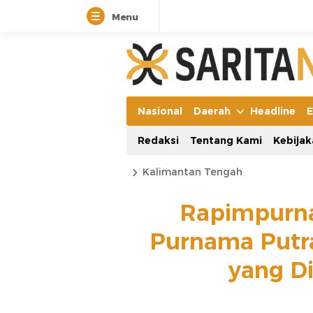
Menu
Nasional
Daerah
Headline
E
Redaksi
Tentang Kami
Kebijak
Kalimantan Tengah
Rapimpurna
Purnama Putra
yang Di