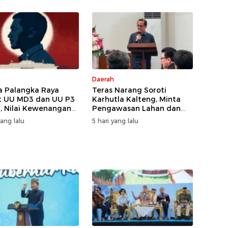
Daerah
 Palangka Raya
Teras Narang Soroti
t UU MD3 dan UU P3
Karhutla Kalteng, Minta
, Nilai Kewenangan
Pengawasan Lahan dan
ireduksi
Konsesi Diperketat
yang lalu
5 hari yang lalu