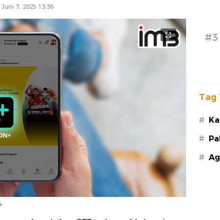
Juni 7, 2025 13:36
#3
Tag 
#
Ka
#
Pa
#
Ag
+