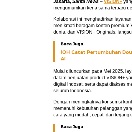
Jakarta,
Sarita News
–
VISION+
yang
mengumumkan kerja sama terbaru den
Kolaborasi ini menghadirkan layana
menikmati beragam konten premium VI
dunia, dan VISION+ Originals, langsu
Baca Juga
IOH Catat Pertumbuhan Doub
AI
Mulai diluncurkan pada Mei 2025, lay
dalam penjualan product VISION+ yan
digital Indosat, serta dapat diakses me
seluruh Indonesia.
Dengan meningkatnya konsumsi konten 
memenuhi kebutuhan pelanggan yang
cara yang mudah, cepat, dan terjangk
Baca Juga