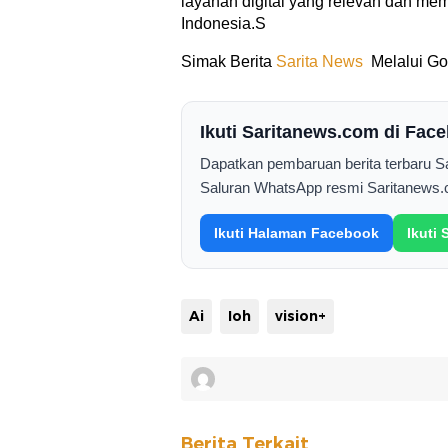
layanan digital yang relevan dan m
Indonesia.
S
Simak Berita
Sarita News
Melalui Goo
Ikuti Saritanews.com di Fa
Dapatkan pembaruan berita terbaru 
Saluran WhatsApp resmi Saritanews.
Ikuti Halaman Facebook
Ikuti
Ai
Ioh
vision+
Berita Terkait