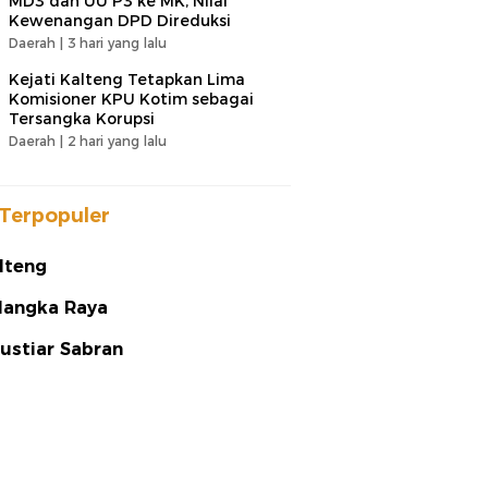
MD3 dan UU P3 ke MK, Nilai
Kewenangan DPD Direduksi
Daerah |
3 hari yang lalu
Kejati Kalteng Tetapkan Lima
Komisioner KPU Kotim sebagai
Tersangka Korupsi
Daerah |
2 hari yang lalu
Terpopuler
lteng
langka Raya
ustiar Sabran