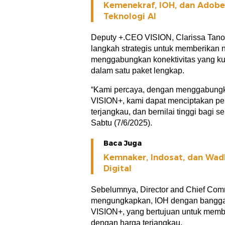
Kemenekraf, IOH, dan Adobe 
Teknologi AI
Deputy +.CEO VISION, Clarissa Tano
langkah strategis untuk memberikan 
menggabungkan konektivitas yang kuat
dalam satu paket lengkap.
“Kami percaya, dengan menggabungk
VISION+, kami dapat menciptakan pe
terjangkau, dan bernilai tinggi bagi
Sabtu (7/6/2025).
Baca Juga
Kemnaker, Indosat, dan Wad
Digital
Sebelumnya, Director and Chief Comm
mengungkapkan, IOH dengan bangga
VISION+, yang bertujuan untuk mem
dengan harga terjangkau.