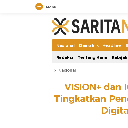
Menu
Nasional
Daerah
Headline
E
Redaksi
Tentang Kami
Kebijak
Nasional
VISION+ dan 
Tingkatkan Pe
Digit