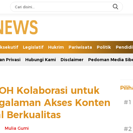
ksekutif
Legislatif
Hukrim
Pariwisata
Politik
Pendid
an Privasi
Hubungi Kami
Disclaimer
Pedoman Media Sib
IOH Kolaborasi untuk
Pili
ngalaman Akses Konten
#1
al Berkualitas
#2
Mulia Gumi