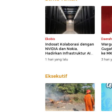
Ekobis
Daerah
Indosat Kolaborasi dengan
Warga
NVIDIA dan Nokia,
Guga
Hadirkan Infrastruktur AI
ke MK
Generasi Baru
DPD D
1 hari yang lalu
3 hari 
Eksekutif