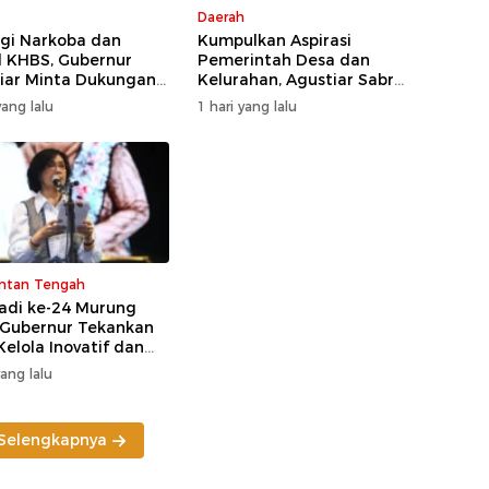
Daerah
gi Narkoba dan
Kumpulkan Aspirasi
 KHBS, Gubernur
Pemerintah Desa dan
iar Minta Dukungan
Kelurahan, Agustiar Sabran
dan Kelurahan
Tekankan Prioritas
ang lalu
1 hari yang lalu
Pembangunan
ntan Tengah
Jadi ke-24 Murung
 Gubernur Tekankan
Kelola Inovatif dan
psiagaan Karhutla
yang lalu
Selengkapnya