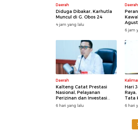
Daerah
Daerah
Diduga Dibakar, Karhutla
Peran
Muncul di G. Obos 24
Kawal
Agust
4 jam yang lalu
Desa 
6 jam y
Daerah
Kalima
Kalteng Catat Prestasi
Hari 
Nasional, Pelayanan
Raya,
Perizinan dan Investasi
Tata 
Raih Predikat Sangat Baik
Kesia
6 hari yang lalu
6 hari 