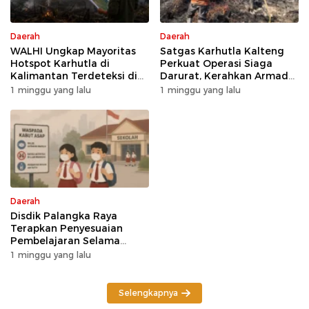
Daerah
Daerah
WALHI Ungkap Mayoritas
Satgas Karhutla Kalteng
Hotspot Karhutla di
Perkuat Operasi Siaga
Kalimantan Terdeteksi di
Darurat, Kerahkan Armada
Area Konsesi
Udara dan Darat
1 minggu yang lalu
1 minggu yang lalu
Daerah
Disdik Palangka Raya
Terapkan Penyesuaian
Pembelajaran Selama
Potensi Karhutla
1 minggu yang lalu
Selengkapnya