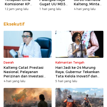
Komisioner KPU
Gugat UU MD3
Kalteng, Minta
Kotim sebagai
dan UU P3 ke
Pengawasan
12 jam yang lalu
1 hari yang lalu
4 hari yang lalu
Tersangka
MK, Nilai
Lahan dan
Korupsi
Kewenangan
Konsesi
DPD Direduksi
Diperketat
Eksekutif
Daerah
Kalimantan Tengah
Kalteng Catat Prestasi
Hari Jadi ke-24 Murung
Nasional, Pelayanan
Raya, Gubernur Tekankan
Perizinan dan Investasi
Tata Kelola Inovatif dan
Raih Predikat Sangat Baik
Kesiapsiagaan Karhutla
4 hari yang lalu
5 hari yang lalu