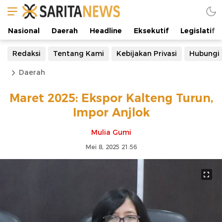
Nasional
Daerah
Headline
Eksekutif
Legislatif
Redaksi
Tentang Kami
Kebijakan Privasi
Hubungi
Daerah
Maret 2025: Ekspor Kalteng Turun,
Impor Anjlok
Mulia Gumi
Mei 8, 2025 21:56