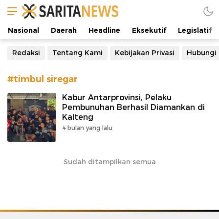
Manifestasi Arus Kebenaran
Nasional
Daerah
Headline
Eksekutif
Legislatif
Redaksi
Tentang Kami
Kebijakan Privasi
Hubungi
#timbul siregar
Kabur Antarprovinsi, Pelaku
Pembunuhan Berhasil Diamankan di
Kalteng
4 bulan yang lalu
Sudah ditampilkan semua