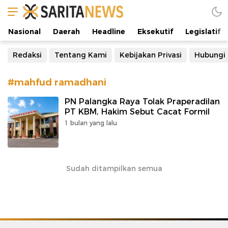
Manifestasi Arus Kebenaran
Nasional
Daerah
Headline
Eksekutif
Legislatif
Redaksi
Tentang Kami
Kebijakan Privasi
Hubungi
#mahfud ramadhani
PN Palangka Raya Tolak Praperadilan
PT KBM, Hakim Sebut Cacat Formil
1 bulan yang lalu
Sudah ditampilkan semua