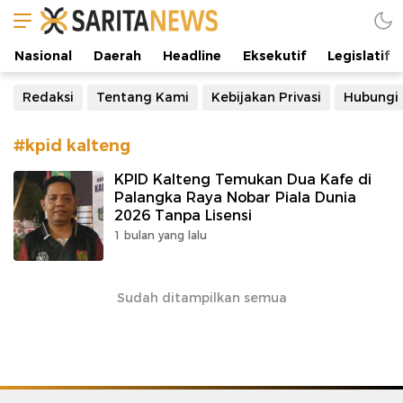
Manifestasi Arus Kebenaran
Nasional
Daerah
Headline
Eksekutif
Legislatif
Redaksi
Tentang Kami
Kebijakan Privasi
Hubungi
#kpid kalteng
KPID Kalteng Temukan Dua Kafe di
Palangka Raya Nobar Piala Dunia
2026 Tanpa Lisensi
1 bulan yang lalu
Sudah ditampilkan semua