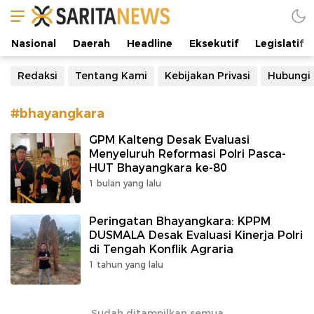
Manifestasi Arus Kebenaran
Nasional
Daerah
Headline
Eksekutif
Legislatif
Redaksi
Tentang Kami
Kebijakan Privasi
Hubungi
#bhayangkara
GPM Kalteng Desak Evaluasi
Menyeluruh Reformasi Polri Pasca-
HUT Bhayangkara ke-80
1 bulan yang lalu
Peringatan Bhayangkara: KPPM
DUSMALA Desak Evaluasi Kinerja Polri
di Tengah Konflik Agraria
1 tahun yang lalu
Sudah ditampilkan semua