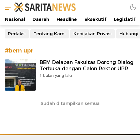
Manifestasi Arus Kebenaran
Nasional
Daerah
Headline
Eksekutif
Legislatif
Redaksi
Tentang Kami
Kebijakan Privasi
Hubungi
#bem upr
BEM Delapan Fakultas Dorong Dialog
Terbuka dengan Calon Rektor UPR
1 bulan yang lalu
Sudah ditampilkan semua