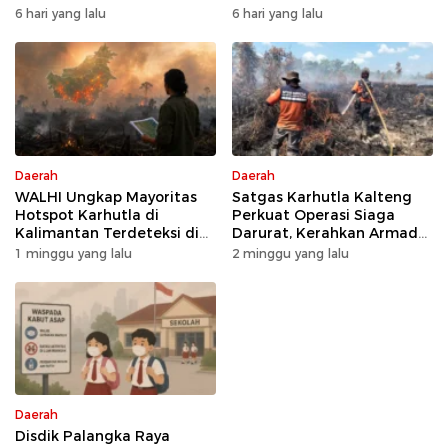
Raih Predikat Sangat Baik
Kesiapsiagaan Karhutla
6 hari yang lalu
6 hari yang lalu
Daerah
Daerah
WALHI Ungkap Mayoritas
Satgas Karhutla Kalteng
Hotspot Karhutla di
Perkuat Operasi Siaga
Kalimantan Terdeteksi di
Darurat, Kerahkan Armada
Area Konsesi
Udara dan Darat
1 minggu yang lalu
2 minggu yang lalu
Daerah
Disdik Palangka Raya