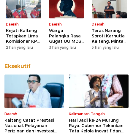
Daerah
Daerah
Daerah
Kejati Kalteng
Warga
Teras Narang
Tetapkan Lima
Palangka Raya
Soroti Karhutla
Komisioner KPU
Gugat UU MD3
Kalteng, Minta
Kotim sebagai
dan UU P3 ke
Pengawasan
2 hari yang lalu
3 hari yang lalu
5 hari yang lalu
Tersangka
MK, Nilai
Lahan dan
Korupsi
Kewenangan
Konsesi
DPD Direduksi
Diperketat
Eksekutif
Daerah
Kalimantan Tengah
Kalteng Catat Prestasi
Hari Jadi ke-24 Murung
Nasional, Pelayanan
Raya, Gubernur Tekankan
Perizinan dan Investasi
Tata Kelola Inovatif dan