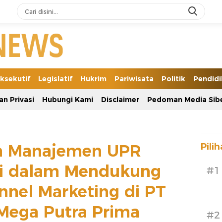
ksekutif
Legislatif
Hukrim
Pariwisata
Politik
Pendid
an Privasi
Hubungi Kami
Disclaimer
Pedoman Media Sib
a Manajemen UPR
Pili
si dalam Mendukung
#1
nnel Marketing di PT
Mega Putra Prima
#2