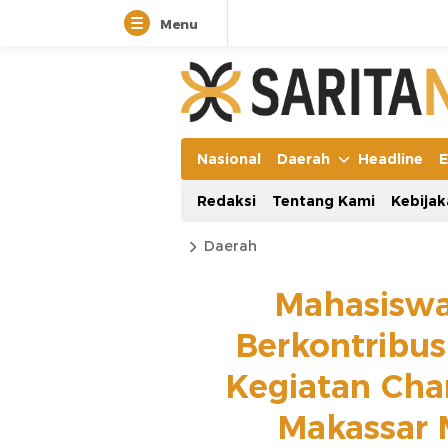
Menu
Nasional
Daerah
Headline
E
Redaksi
Tentang Kami
Kebijak
Daerah
Mahasisw
Berkontribu
Kegiatan Cha
Makassar 