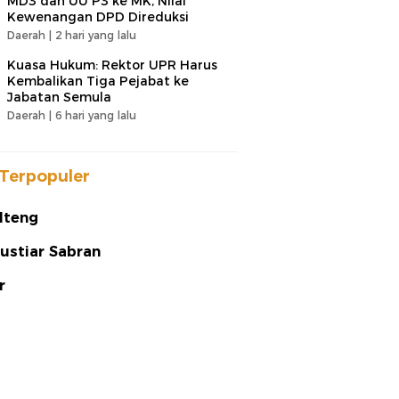
MD3 dan UU P3 ke MK, Nilai
Kewenangan DPD Direduksi
Daerah |
2 hari yang lalu
Kuasa Hukum: Rektor UPR Harus
Kembalikan Tiga Pejabat ke
Jabatan Semula
Daerah |
6 hari yang lalu
Terpopuler
lteng
ustiar Sabran
r