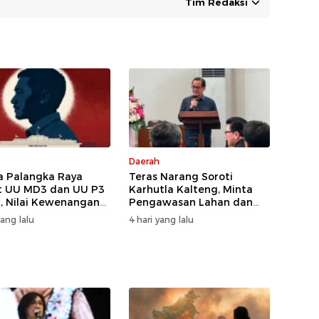
Tim Redaksi
Daerah
 Palangka Raya
Teras Narang Soroti
t UU MD3 dan UU P3
Karhutla Kalteng, Minta
, Nilai Kewenangan
Pengawasan Lahan dan
ireduksi
Konsesi Diperketat
yang lalu
4 hari yang lalu