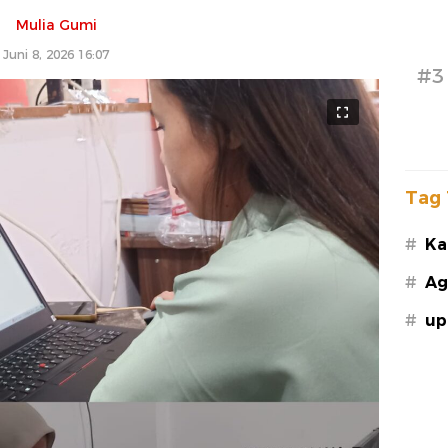
Mulia Gumi
Juni 8, 2026 16:07
#3
Tag 
#
Ka
#
Ag
#
up