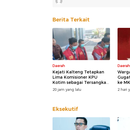
Berita Terkait
Daerah
Daerah
Kejati Kalteng Tetapkan
Warga
Lima Komisioner KPU
Guga
Kotim sebagai Tersangka
ke MK
Korupsi
DPD D
20 jam yang lalu
2 hari 
Eksekutif