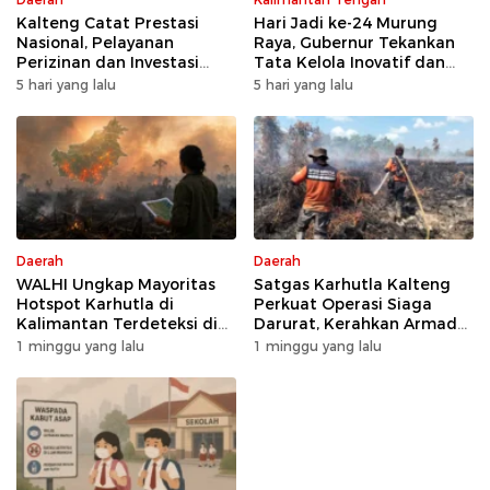
Kalteng Catat Prestasi
Hari Jadi ke-24 Murung
Nasional, Pelayanan
Raya, Gubernur Tekankan
Perizinan dan Investasi
Tata Kelola Inovatif dan
Raih Predikat Sangat Baik
Kesiapsiagaan Karhutla
5 hari yang lalu
5 hari yang lalu
Daerah
Daerah
WALHI Ungkap Mayoritas
Satgas Karhutla Kalteng
Hotspot Karhutla di
Perkuat Operasi Siaga
Kalimantan Terdeteksi di
Darurat, Kerahkan Armada
Area Konsesi
Udara dan Darat
1 minggu yang lalu
1 minggu yang lalu