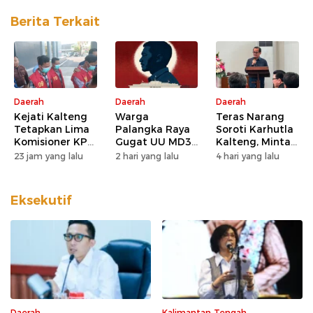
Berita Terkait
Daerah
Daerah
Daerah
Kejati Kalteng
Warga
Teras Narang
Tetapkan Lima
Palangka Raya
Soroti Karhutla
Komisioner KPU
Gugat UU MD3
Kalteng, Minta
Kotim sebagai
dan UU P3 ke
Pengawasan
23 jam yang lalu
2 hari yang lalu
4 hari yang lalu
Tersangka
MK, Nilai
Lahan dan
Korupsi
Kewenangan
Konsesi
DPD Direduksi
Diperketat
Eksekutif
Daerah
Kalimantan Tengah