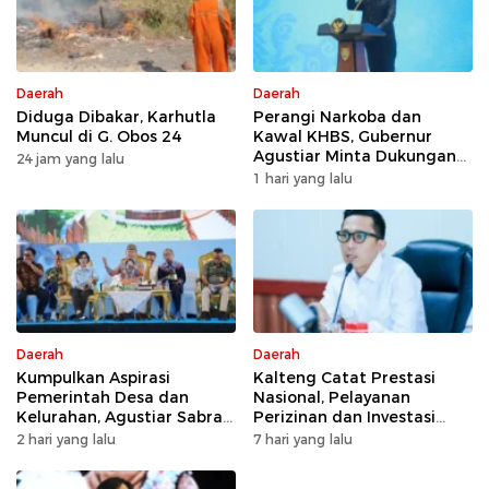
Daerah
Daerah
Diduga Dibakar, Karhutla
Perangi Narkoba dan
Muncul di G. Obos 24
Kawal KHBS, Gubernur
Agustiar Minta Dukungan
24 jam yang lalu
Desa dan Kelurahan
1 hari yang lalu
Daerah
Daerah
Kumpulkan Aspirasi
Kalteng Catat Prestasi
Pemerintah Desa dan
Nasional, Pelayanan
Kelurahan, Agustiar Sabran
Perizinan dan Investasi
Tekankan Prioritas
Raih Predikat Sangat Baik
2 hari yang lalu
7 hari yang lalu
Pembangunan