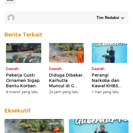
Tim Redaksi
Berita Terkait
Daerah
Daerah
Daerah
Pekerja Gusti
Diduga Dibakar,
Perangi
Ornamen Sigap
Karhutla
Narkoba dan
Bantu Korban
Muncul di G.
Kawal KHBS,
Kecelakaan
Obos 24
Gubernur
9 menit yang lalu
24 jam yang lalu
1 hari yang lalu
Agustiar Minta
Dukungan Desa
dan Kelurahan
Eksekutif