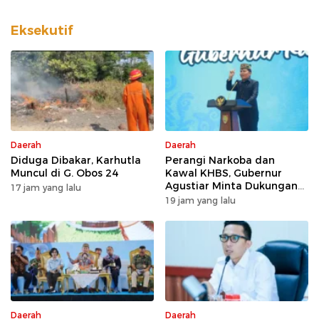
Dukungan Desa
Kalteng
dan Kelurahan
Eksekutif
Daerah
Daerah
Diduga Dibakar, Karhutla
Perangi Narkoba dan
Muncul di G. Obos 24
Kawal KHBS, Gubernur
Agustiar Minta Dukungan
17 jam yang lalu
Desa dan Kelurahan
19 jam yang lalu
Daerah
Daerah