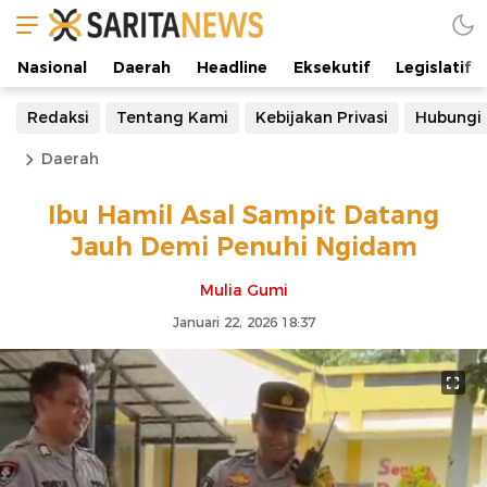
Nasional
Daerah
Headline
Eksekutif
Legislatif
Redaksi
Tentang Kami
Kebijakan Privasi
Hubungi
Daerah
Ibu Hamil Asal Sampit Datang
Jauh Demi Penuhi Ngidam
Mulia Gumi
Januari 22, 2026 18:37