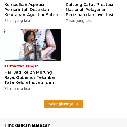
Kumpulkan Aspirasi
Kalteng Catat Prestasi
Pemerintah Desa dan
Nasional, Pelayanan
Kelurahan, Agustiar Sabran
Perizinan dan Investasi
Tekankan Prioritas
Raih Predikat Sangat Baik
2 hari yang lalu
7 hari yang lalu
Pembangunan
Kalimantan Tengah
Hari Jadi ke-24 Murung
Raya, Gubernur Tekankan
Tata Kelola Inovatif dan
Kesiapsiagaan Karhutla
7 hari yang lalu
Selengkapnya
Tinggalkan Balasan