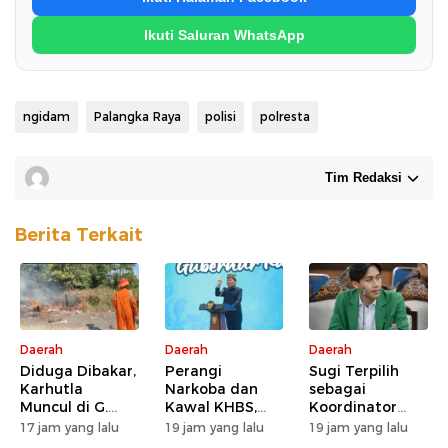
Ikuti Saluran WhatsApp
ngidam
Palangka Raya
polisi
polresta
Tim Redaksi
Berita Terkait
Daerah
Daerah
Daerah
Diduga Dibakar,
Perangi
Sugi Terpilih
Karhutla
Narkoba dan
sebagai
Muncul di G.
Kawal KHBS,
Koordinator
Obos 24
Gubernur
Wilayah BEM SI
17 jam yang lalu
19 jam yang lalu
19 jam yang lalu
Agustiar Minta
Kerakyatan