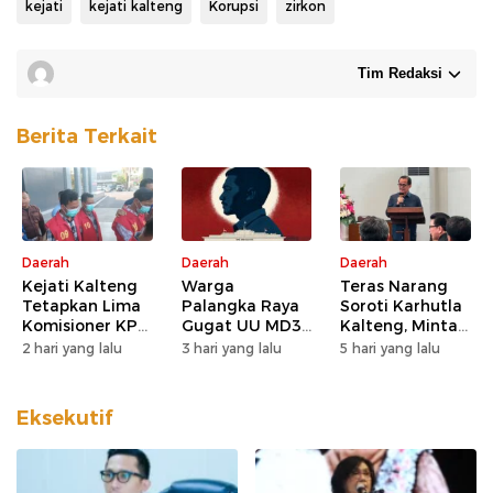
kejati
kejati kalteng
Korupsi
zirkon
Tim Redaksi
Berita Terkait
Daerah
Daerah
Daerah
Kejati Kalteng
Warga
Teras Narang
Tetapkan Lima
Palangka Raya
Soroti Karhutla
Komisioner KPU
Gugat UU MD3
Kalteng, Minta
Kotim sebagai
dan UU P3 ke
Pengawasan
2 hari yang lalu
3 hari yang lalu
5 hari yang lalu
Tersangka
MK, Nilai
Lahan dan
Korupsi
Kewenangan
Konsesi
DPD Direduksi
Diperketat
Eksekutif