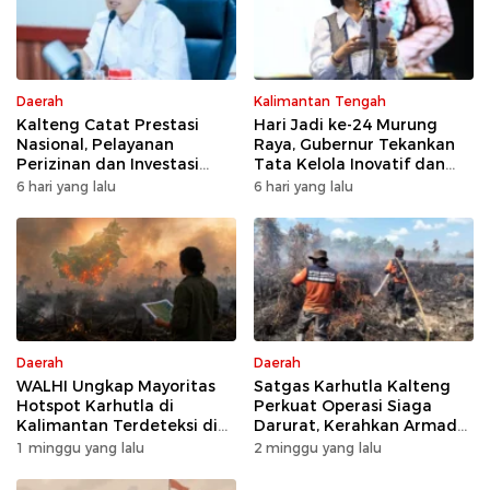
Daerah
Kalimantan Tengah
Kalteng Catat Prestasi
Hari Jadi ke-24 Murung
Nasional, Pelayanan
Raya, Gubernur Tekankan
Perizinan dan Investasi
Tata Kelola Inovatif dan
Raih Predikat Sangat Baik
Kesiapsiagaan Karhutla
6 hari yang lalu
6 hari yang lalu
Daerah
Daerah
WALHI Ungkap Mayoritas
Satgas Karhutla Kalteng
Hotspot Karhutla di
Perkuat Operasi Siaga
Kalimantan Terdeteksi di
Darurat, Kerahkan Armada
Area Konsesi
Udara dan Darat
1 minggu yang lalu
2 minggu yang lalu