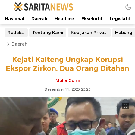
Nasional
Daerah
Headline
Eksekutif
Legislatif
Redaksi
Tentang Kami
Kebijakan Privasi
Hubungi
Daerah
Kejati Kalteng Ungkap Korupsi
Ekspor Zirkon, Dua Orang Ditahan
Mulia Gumi
Desember 11, 2025 23:23