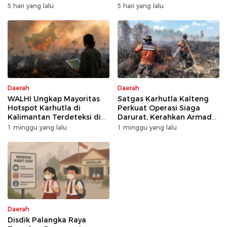
Raih Predikat Sangat Baik
Kesiapsiagaan Karhutla
5 hari yang lalu
5 hari yang lalu
Daerah
Daerah
WALHI Ungkap Mayoritas
Satgas Karhutla Kalteng
Hotspot Karhutla di
Perkuat Operasi Siaga
Kalimantan Terdeteksi di
Darurat, Kerahkan Armada
Area Konsesi
Udara dan Darat
1 minggu yang lalu
1 minggu yang lalu
Daerah
Disdik Palangka Raya