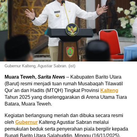
Gubernur Kalteng, Agustiar Sabran. (ist)
Muara Teweh,
Sarita News
– Kabupaten Barito Utara
(Barut) resmi menjadi tuan rumah Musabaqah Tilawatil
Qur`an dan Hadits (MTQH) Tingkat Provinsi
Kalteng
Tahun 2025 yang diselenggarakan di Arena Utama Tiara
Batara, Muara Teweh.
Kegiatan berlangsung meriah dan dibuka secara resmi
oleh
Gubernur
Kalteng Agustiar Sabran melalui
pemukulan beduk serta penyerahan piala bergilir kepada
Bupati Barito Utara Salahuddin, Minggu (16/11/2025).