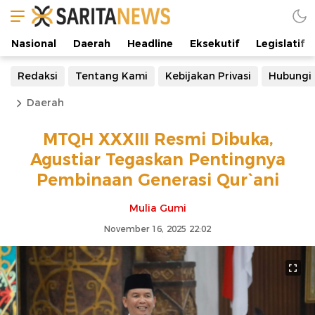
Nasional
Daerah
Headline
Eksekutif
Legislatif
Redaksi
Tentang Kami
Kebijakan Privasi
Hubungi
Daerah
MTQH XXXIII Resmi Dibuka,
Agustiar Tegaskan Pentingnya
Pembinaan Generasi Qur`ani
Mulia Gumi
November 16, 2025 22:02