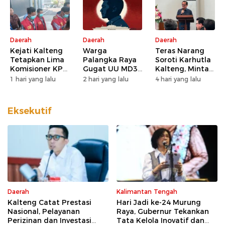
Daerah
Daerah
Daerah
Kejati Kalteng
Warga
Teras Narang
Tetapkan Lima
Palangka Raya
Soroti Karhutla
Komisioner KPU
Gugat UU MD3
Kalteng, Minta
Kotim sebagai
dan UU P3 ke
Pengawasan
1 hari yang lalu
2 hari yang lalu
4 hari yang lalu
Tersangka
MK, Nilai
Lahan dan
Korupsi
Kewenangan
Konsesi
DPD Direduksi
Diperketat
Eksekutif
Daerah
Kalimantan Tengah
Kalteng Catat Prestasi
Hari Jadi ke-24 Murung
Nasional, Pelayanan
Raya, Gubernur Tekankan
Perizinan dan Investasi
Tata Kelola Inovatif dan