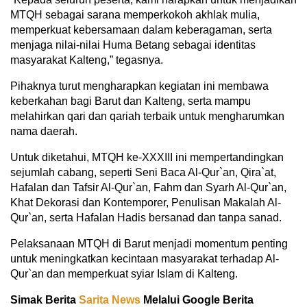
MTQH sebagai sarana memperkokoh akhlak mulia,
memperkuat kebersamaan dalam keberagaman, serta
menjaga nilai-nilai Huma Betang sebagai identitas
masyarakat Kalteng,” tegasnya.
Pihaknya turut mengharapkan kegiatan ini membawa
keberkahan bagi Barut dan Kalteng, serta mampu
melahirkan qari dan qariah terbaik untuk mengharumkan
nama daerah.
Untuk diketahui, MTQH ke-XXXIII ini mempertandingkan
sejumlah cabang, seperti Seni Baca Al-Qur`an, Qira`at,
Hafalan dan Tafsir Al-Qur`an, Fahm dan Syarh Al-Qur`an,
Khat Dekorasi dan Kontemporer, Penulisan Makalah Al-
Qur`an, serta Hafalan Hadis bersanad dan tanpa sanad.
Pelaksanaan MTQH di Barut menjadi momentum penting
untuk meningkatkan kecintaan masyarakat terhadap Al-
Qur`an dan memperkuat syiar Islam di Kalteng.
Simak Berita
Sarita News
Melalui Google Berita