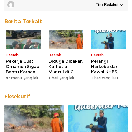
Tim Redaksi
Berita Terkait
Daerah
Daerah
Daerah
Pekerja Gusti
Diduga Dibakar,
Perangi
Ornamen Sigap
Karhutla
Narkoba dan
Bantu Korban
Muncul di G.
Kawal KHBS,
Kecelakaan
Obos 24
Gubernur
42 menit yang lalu
1 hari yang lalu
1 hari yang lalu
Agustiar Minta
Dukungan Desa
dan Kelurahan
Eksekutif