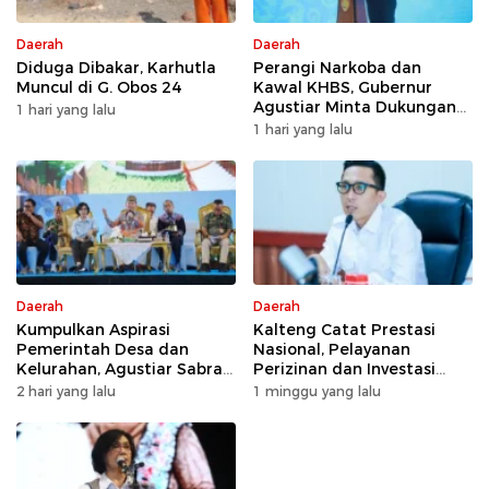
Daerah
Daerah
Diduga Dibakar, Karhutla
Perangi Narkoba dan
Muncul di G. Obos 24
Kawal KHBS, Gubernur
Agustiar Minta Dukungan
1 hari yang lalu
Desa dan Kelurahan
1 hari yang lalu
Daerah
Daerah
Kumpulkan Aspirasi
Kalteng Catat Prestasi
Pemerintah Desa dan
Nasional, Pelayanan
Kelurahan, Agustiar Sabran
Perizinan dan Investasi
Tekankan Prioritas
Raih Predikat Sangat Baik
2 hari yang lalu
1 minggu yang lalu
Pembangunan