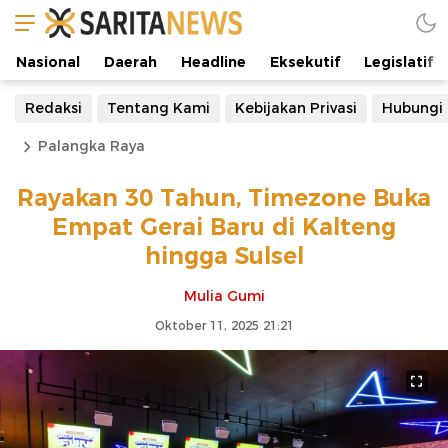
Nasional
Daerah
Headline
Eksekutif
Legislatif
Redaksi
Tentang Kami
Kebijakan Privasi
Hubungi
Palangka Raya
Rayakan 30 Tahun, Timezone Buka
Empat Gerai Baru di Kalteng
hingga Sulsel
Mulia Gumi
Oktober 11, 2025 21:21