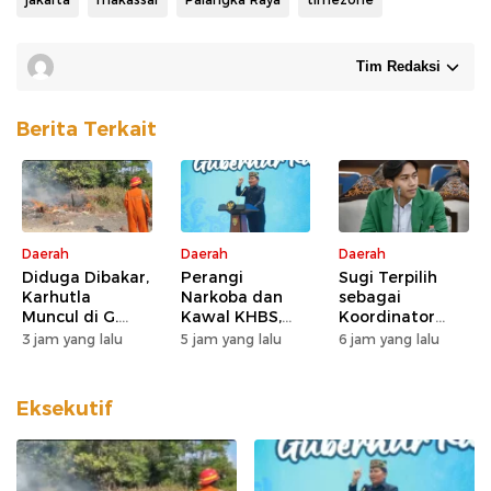
Tim Redaksi
Berita Terkait
Daerah
Daerah
Daerah
Diduga Dibakar,
Perangi
Sugi Terpilih
Karhutla
Narkoba dan
sebagai
Muncul di G.
Kawal KHBS,
Koordinator
Obos 24
Gubernur
Wilayah BEM SI
3 jam yang lalu
5 jam yang lalu
6 jam yang lalu
Agustiar Minta
Kerakyatan
Dukungan Desa
Kalteng
dan Kelurahan
Eksekutif