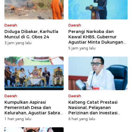
Daerah
Daerah
Diduga Dibakar, Karhutla
Perangi Narkoba dan
Muncul di G. Obos 24
Kawal KHBS, Gubernur
Agustiar Minta Dukungan
3 jam yang lalu
Desa dan Kelurahan
5 jam yang lalu
Daerah
Daerah
Kumpulkan Aspirasi
Kalteng Catat Prestasi
Pemerintah Desa dan
Nasional, Pelayanan
Kelurahan, Agustiar Sabran
Perizinan dan Investasi
Tekankan Prioritas
Raih Predikat Sangat Baik
1 hari yang lalu
6 hari yang lalu
Pembangunan