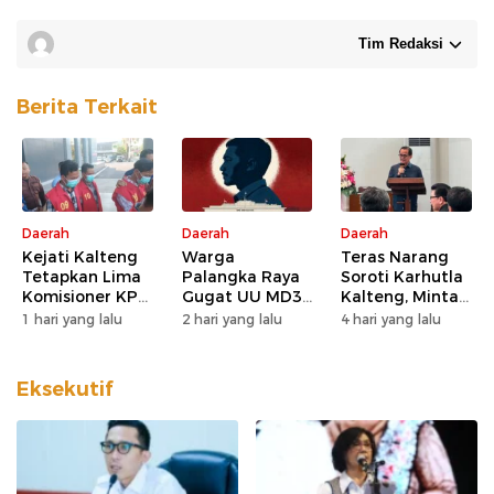
Tim Redaksi
Berita Terkait
Daerah
Daerah
Daerah
Kejati Kalteng
Warga
Teras Narang
Tetapkan Lima
Palangka Raya
Soroti Karhutla
Komisioner KPU
Gugat UU MD3
Kalteng, Minta
Kotim sebagai
dan UU P3 ke
Pengawasan
1 hari yang lalu
2 hari yang lalu
4 hari yang lalu
Tersangka
MK, Nilai
Lahan dan
Korupsi
Kewenangan
Konsesi
DPD Direduksi
Diperketat
Eksekutif