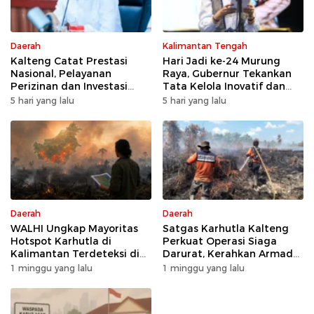
Daerah
Kalimantan Tengah
Kalteng Catat Prestasi
Hari Jadi ke-24 Murung
Nasional, Pelayanan
Raya, Gubernur Tekankan
Perizinan dan Investasi
Tata Kelola Inovatif dan
Raih Predikat Sangat Baik
Kesiapsiagaan Karhutla
5 hari yang lalu
5 hari yang lalu
Daerah
Daerah
WALHI Ungkap Mayoritas
Satgas Karhutla Kalteng
Hotspot Karhutla di
Perkuat Operasi Siaga
Kalimantan Terdeteksi di
Darurat, Kerahkan Armada
Area Konsesi
Udara dan Darat
1 minggu yang lalu
1 minggu yang lalu