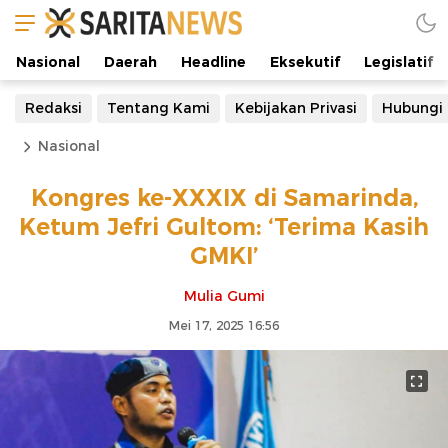
Nasional
Daerah
Headline
Eksekutif
Legislatif
Redaksi
Tentang Kami
Kebijakan Privasi
Hubungi
Nasional
Kongres ke-XXXIX di Samarinda,
Ketum Jefri Gultom: ‘Terima Kasih
GMKI’
Mulia Gumi
Mei 17, 2025 16:56