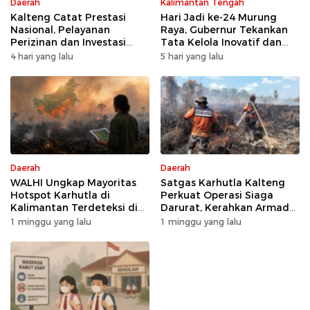
Daerah
Kalimantan Tengah
Kalteng Catat Prestasi
Hari Jadi ke-24 Murung
Nasional, Pelayanan
Raya, Gubernur Tekankan
Perizinan dan Investasi
Tata Kelola Inovatif dan
Raih Predikat Sangat Baik
Kesiapsiagaan Karhutla
4 hari yang lalu
5 hari yang lalu
Daerah
Daerah
WALHI Ungkap Mayoritas
Satgas Karhutla Kalteng
Hotspot Karhutla di
Perkuat Operasi Siaga
Kalimantan Terdeteksi di
Darurat, Kerahkan Armada
Area Konsesi
Udara dan Darat
1 minggu yang lalu
1 minggu yang lalu