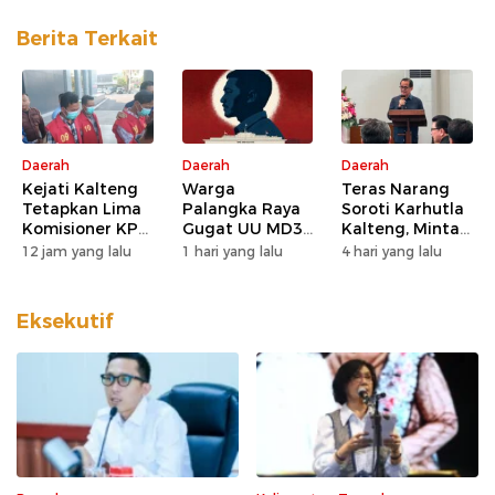
Berita Terkait
Daerah
Daerah
Daerah
Kejati Kalteng
Warga
Teras Narang
Tetapkan Lima
Palangka Raya
Soroti Karhutla
Komisioner KPU
Gugat UU MD3
Kalteng, Minta
Kotim sebagai
dan UU P3 ke
Pengawasan
12 jam yang lalu
1 hari yang lalu
4 hari yang lalu
Tersangka
MK, Nilai
Lahan dan
Korupsi
Kewenangan
Konsesi
DPD Direduksi
Diperketat
Eksekutif