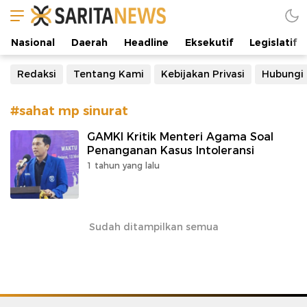
Manifestasi Arus Kebenaran
Nasional
Daerah
Headline
Eksekutif
Legislatif
Redaksi
Tentang Kami
Kebijakan Privasi
Hubungi
#sahat mp sinurat
GAMKI Kritik Menteri Agama Soal
Penanganan Kasus Intoleransi
1 tahun yang lalu
Sudah ditampilkan semua