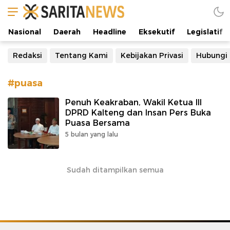
Manifestasi Arus Kebenaran
Nasional
Daerah
Headline
Eksekutif
Legislatif
Redaksi
Tentang Kami
Kebijakan Privasi
Hubungi
#puasa
Penuh Keakraban, Wakil Ketua III
DPRD Kalteng dan Insan Pers Buka
Puasa Bersama
5 bulan yang lalu
Sudah ditampilkan semua