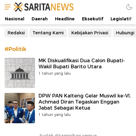
Manifestasi Arus Kebenaran
Nasional
Daerah
Headline
Eksekutif
Legislatif
Redaksi
Tentang Kami
Kebijakan Privasi
Hubungi
#Politik
MK Diskualifikasi Dua Calon Bupati-
Wakil Bupati Barito Utara
1 tahun yang lalu
DPW PAN Kalteng Gelar Muswil ke-VI,
Achmad Diran Tegaskan Enggan
Jabat Sebagai Ketua
1 tahun yang lalu
Sudah ditampilkan semua