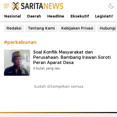
Manifestasi Arus Kebenaran
Nasional
Daerah
Headline
Eksekutif
Legislatif
Redaksi
Tentang Kami
Kebijakan Privasi
Hubungi
#perkebunan
Soal Konflik Masyarakat dan
Perusahaan, Bambang Irawan Soroti
Peran Aparat Desa
6 bulan yang lalu
Sudah ditampilkan semua