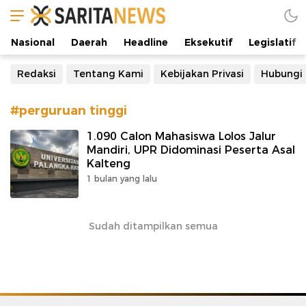
Manifestasi Arus Kebenaran
Nasional
Daerah
Headline
Eksekutif
Legislatif
Redaksi
Tentang Kami
Kebijakan Privasi
Hubungi
#perguruan tinggi
1.090 Calon Mahasiswa Lolos Jalur
Mandiri, UPR Didominasi Peserta Asal
Kalteng
1 bulan yang lalu
Sudah ditampilkan semua