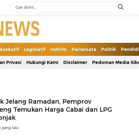
ksekutif
Legislatif
Hukrim
Pariwisata
Politik
Pendid
an Privasi
Hubungi Kami
Disclaimer
Pedoman Media Sib
ak Jelang Ramadan, Pemprov
teng Temukan Harga Cabai dan LPG
onjak
 yang lalu