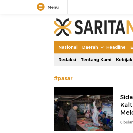
Menu
Manifestasi Arus Kebenaran
Nasional
Daerah
Headline
E
Redaksi
Tentang Kami
Kebijak
#pasar
Sid
Kal
Mel
6 bulan