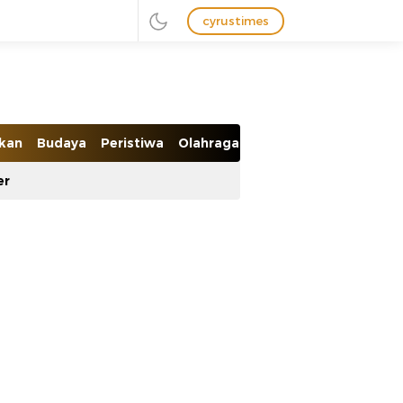
cyrustimes
ikan
Budaya
Peristiwa
Olahraga
Ekobis
er