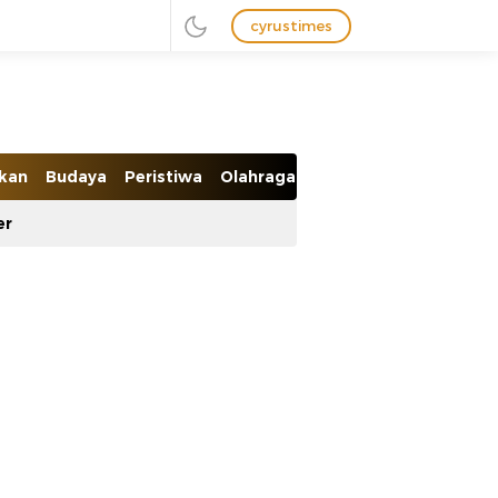
cyrustimes
ikan
Budaya
Peristiwa
Olahraga
Ekobis
er