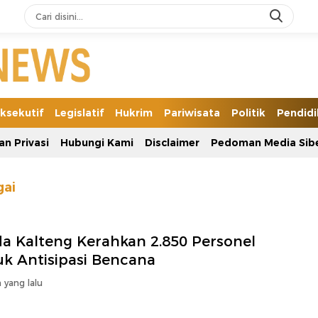
ksekutif
Legislatif
Hukrim
Pariwisata
Politik
Pendid
an Privasi
Hubungi Kami
Disclaimer
Pedoman Media Sib
gai
da Kalteng Kerahkan 2.850 Personel
uk Antisipasi Bencana
 yang lalu