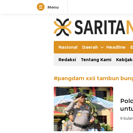
Menu
Manifestasi Arus Kebenaran
Nasional
Daerah
Headline
E
Redaksi
Tentang Kami
Kebijak
#pangdam xxii tambun bun
Pol
unt
9 bulan