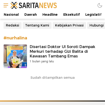
Manifestasi Arus Kebenaran
Nasional
Daerah
Headline
Eksekutif
Legislatif
Redaksi
Tentang Kami
Kebijakan Privasi
Hubungi
#nurhalina
Disertasi Doktor UI Soroti Dampak
Merkuri terhadap Gizi Balita di
Kawasan Tambang Emas
1 bulan yang lalu
Sudah ditampilkan semua