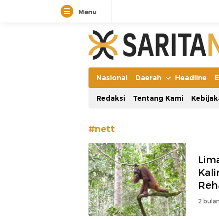
Menu
Manifestasi Arus Kebenaran
Nasional
Daerah
Headline
E
Redaksi
Tentang Kami
Kebijak
#nett
Lim
Kal
Reha
2 bulan