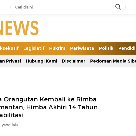
ksekutif
Legislatif
Hukrim
Pariwisata
Politik
Pendid
an Privasi
Hubungi Kami
Disclaimer
Pedoman Media Sib
a Orangutan Kembali ke Rimba
imantan, Himba Akhiri 14 Tahun
bilitasi
 yang lalu