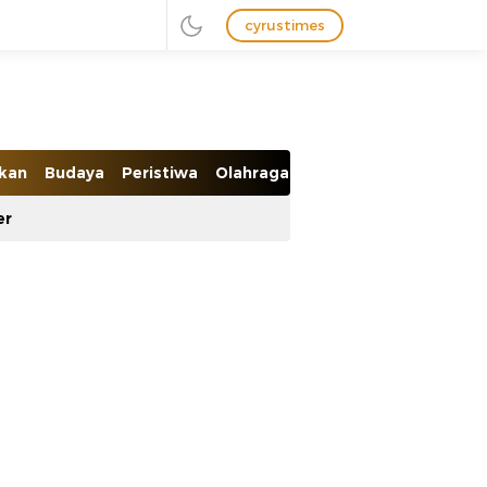
cyrustimes
ikan
Budaya
Peristiwa
Olahraga
Ekobis
er