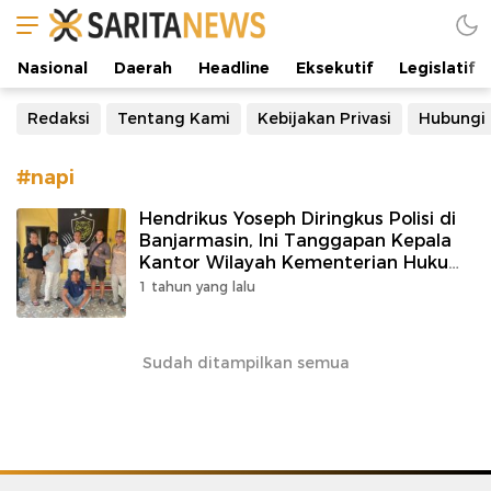
Manifestasi Arus Kebenaran
Nasional
Daerah
Headline
Eksekutif
Legislatif
Redaksi
Tentang Kami
Kebijakan Privasi
Hubungi
#napi
Hendrikus Yoseph Diringkus Polisi di
Banjarmasin, Ini Tanggapan Kepala
Kantor Wilayah Kementerian Hukum
dan HAM Kalteng
1 tahun yang lalu
Sudah ditampilkan semua