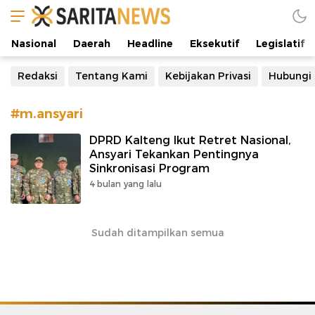
Manifestasi Arus Kebenaran
Nasional
Daerah
Headline
Eksekutif
Legislatif
Redaksi
Tentang Kami
Kebijakan Privasi
Hubungi
#m.ansyari
DPRD Kalteng Ikut Retret Nasional,
Ansyari Tekankan Pentingnya
Sinkronisasi Program
4 bulan yang lalu
Sudah ditampilkan semua