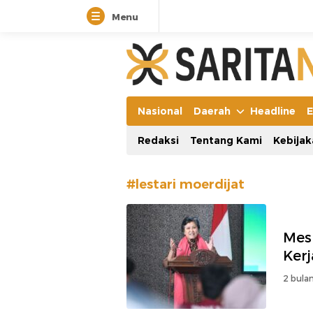
Menu
Manifestasi Arus Kebenaran
Nasional
Daerah
Headline
E
Redaksi
Tentang Kami
Kebijak
#lestari moerdijat
Mes
Kerj
2 bulan