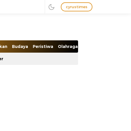
cyrustimes
ikan
Budaya
Peristiwa
Olahraga
Ekobis
er