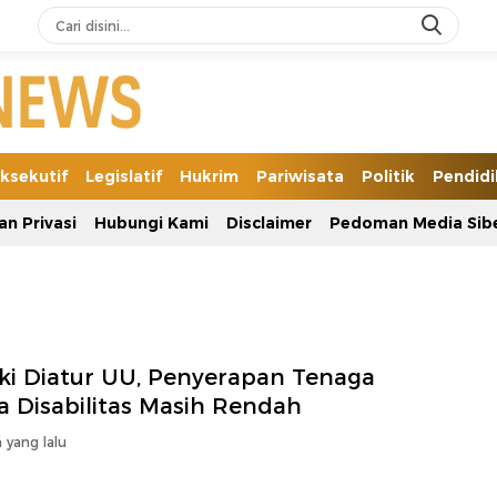
ksekutif
Legislatif
Hukrim
Pariwisata
Politik
Pendid
an Privasi
Hubungi Kami
Disclaimer
Pedoman Media Sib
ki Diatur UU, Penyerapan Tenaga
a Disabilitas Masih Rendah
 yang lalu